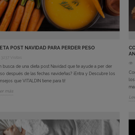
IETA POST NAVIDAD PARA PERDER PESO
CO
AN
3237 Visitas
n busca de una dieta post Navidad que te ayude a per der
Con
so después de las fechas navideñas? ¡Entra y Descubre los
lo
nsejos que VITALDIN tiene para ti!
max
er más
Le