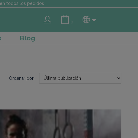
en todos los pedidos
0
s
Blog
Ordenar por: