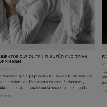
LIMENTOS QUE QUITAN EL SUEÑO Y NO DEJAN
PA
ORMIR BIEN
32322 Visitas
¿Cu
s alimentos que elijas pueden dificultar que te duermas y te
muj
ntengas dormido. Este artículo enumera 6 alimentos y
par
bidas que quitan el sueño por la noche.¡Tenlo en cuenta!
Le
er más