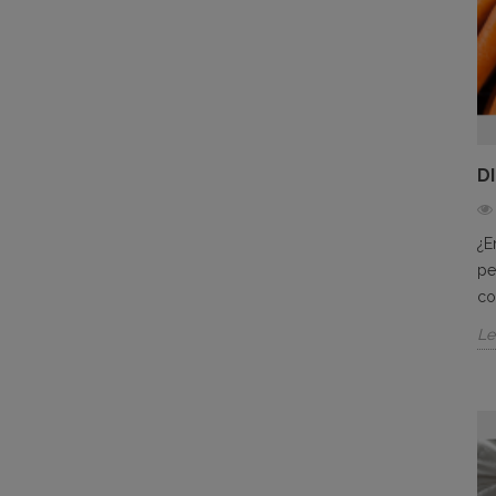
D
¿E
pe
co
Le