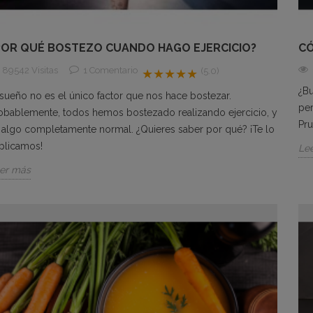
POR QUÉ BOSTEZO CUANDO HAGO EJERCICIO?
C
89542 Visitas
1
Comentario
(5.0)
★★★★★
¿B
 sueño no es el único factor que nos hace bostezar.
per
obablemente, todos hemos bostezado realizando ejercicio, y
Pru
 algo completamente normal. ¿Quieres saber por qué? ¡Te lo
plicamos!
Le
er más