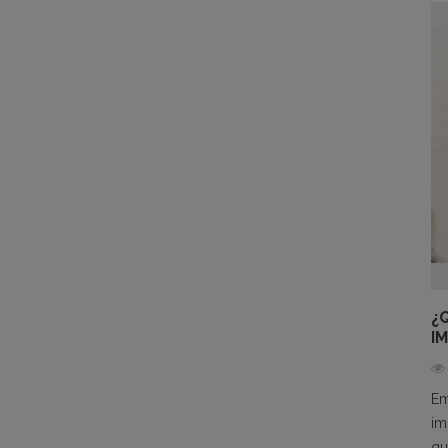
¿
I
Em
im
qu