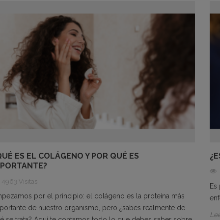
QUÉ ES EL COLÁGENO Y POR QUÉ ES
¿E
MPORTANTE?
4963 Visitas
Es
pezamos por el principio: el colágeno es la proteína más
enf
portante de nuestro organismo, pero ¿sabes realmente de
Le
é se trata? Aquí te contamos todo lo que debes saber sobre