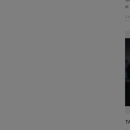
el
Le
T