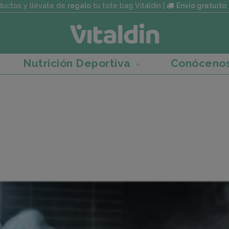
uctos y llévate de
regalo
tu tote bag Vitaldin |
Envío gratuito
Nutrición Deportiva
Conóceno