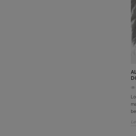
A
D
Lo
ma
be
Le