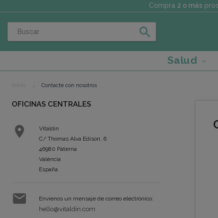
Compra
2 o más
prod
search
Salud
Inicio
Contacte con nosotros
OFICINAS CENTRALES

Vitaldin
C/ Thomas Alva Edison, 6
46980 Paterna
València
España

Envíenos un mensaje de correo electrónico:
hello@vitaldin.com