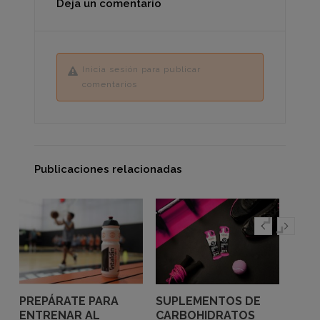
Deja un comentario
Inicia sesión para publicar
comentarios
Publicaciones relacionadas
PREPÁRATE PARA
SUPLEMENTOS DE
CICL
ENTRENAR AL
CARBOHIDRATOS
REND