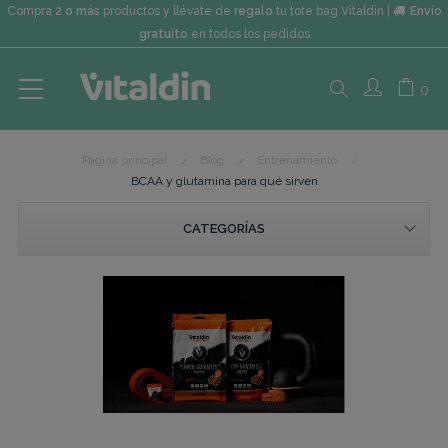
Compra
2 o más
productos y llévate de
regalo
tu tote bag Vitaldin |
Envío
gratuito
en todos los pedidos
Search
0
Página principal
Blog
Entrenamiento
here...
BCAA y glutamina para qué sirven
CATEGORÍAS