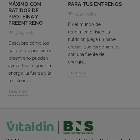
MÁXIMO CON
PARA TUS ENTRENOS
IMPO
BATIDOS DE
ELE
3223 vistas
PROTEÍNA Y
LA 
PREENTRENO
En el mundo del
41
s
rendimiento físico, la
3799 vistas
El ci
nutrición juega un papel
Descubre cómo los
que d
crucial. Los carbohidratos
batidos de proteína y
combi
son una fuente de
preentreno pueden
resist
energía...
ayudarte a mejorar la
cuidad
Leer más
energía, la fuerza y la
Leer 
resistencia...
Leer más