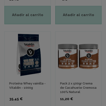
Añadir al carrito
Añadir al carrito
Proteína Whey vainilla -
Pack 2 x 500gr Crema
Vitaldin - 1000g
de Cacahuete Cremosa
100% Natural
Precio
Precio
35,45 €
11,20 €