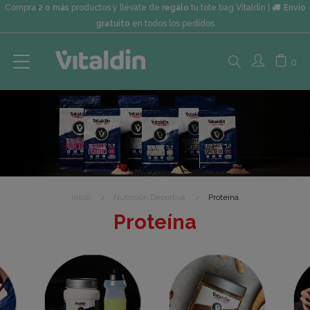
Compra
2 o más
productos y llévate de
regalo
tu tote bag Vitaldin |
Envío
gratuito
en todos los pedidos
Search
0
here...
Inicio
Nutrición Deportiva
Proteína
Proteína