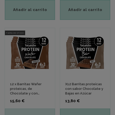
Añadir al carrito
Añadir al carrito
FUERA DE STOCK
12 x Barritas Wafer
X12 Barritas proteicas
proteicas, de
con sabor Chocolate y
Chocolate y con
Bajas en Azúcar
Colágeno - Energía y
Precio
Precio
15,60 €
13,80 €
Sabor