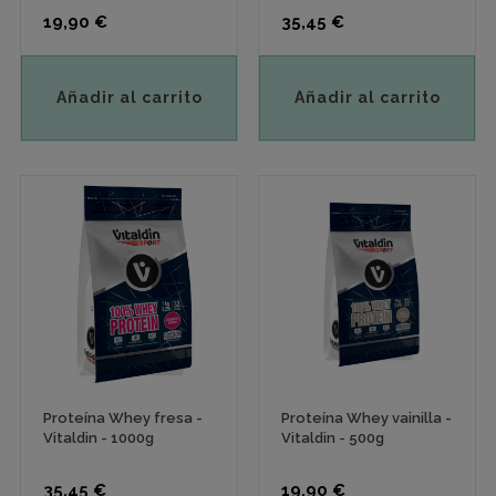
Precio
Precio
19,90 €
35,45 €
Añadir al carrito
Añadir al carrito
Proteína Whey fresa -
Proteína Whey vainilla -
Vitaldin - 1000g
Vitaldin - 500g
Precio
Precio
35,45 €
19,90 €