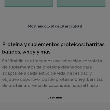
Mostrando 1-10 de 10 artículo(s)
Proteína y suplementos proteicos: barritas,
batidos, whey y más
En Vitaldin te ofrecemos una selección completa
de
suplementos de proteína
diseñados para
adaptarse a cada estilo de vida, necesidad y
objetivo deportivo. Desde
proteína whey
,
barritas
de proteína, crema de cacahuate natural
hasta
bebidas recuperadoras en polvo
, nuestra gama
está pensada para quienes buscan ayuda para
Leer más
mantener una dieta equilibrada, aumentar masa
muscular, y favorecer la recuperación tras el