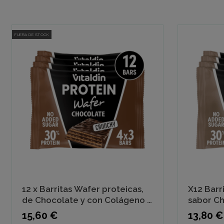
FUERA DE STOCK
12 x Barritas Wafer proteicas,
X12 Barr
de Chocolate y con Colágeno -
sabor Ch
Energía y Sabor
Azúcar
Precio
Precio
15,60 €
13,80 €