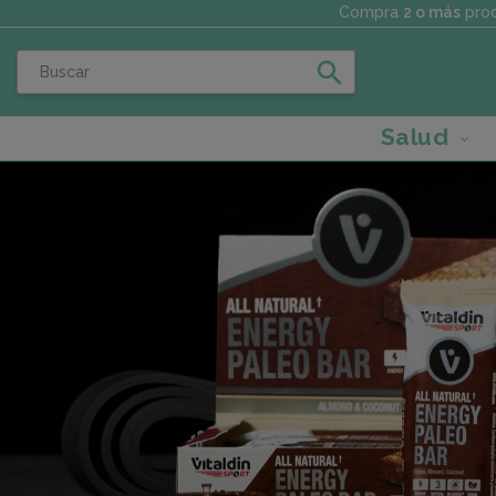
Compra
2 o más
prod
search
Salud