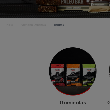
Inicio
Nutrición Deportiva
Barritas
Gominolas
G