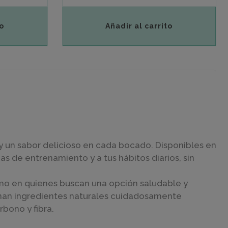
o
Añadir al carrito
y un sabor delicioso en cada bocado. Disponibles en
s de entrenamiento y a tus hábitos diarios, sin
mo en quienes buscan una opción saludable y
an ingredientes naturales cuidadosamente
bono y fibra.
uienes llevan un estilo de vida activo. Con ellas,