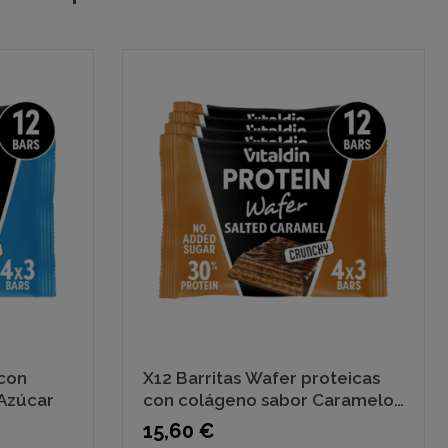
 con
X12 Barritas Wafer proteicas
 Azúcar
con colágeno sabor Caramelo
Salado
Precio
15,60 €