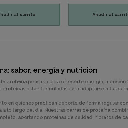
Añadir al carrito
Añadir al carrit
a: sabor, energía y nutrición
 de proteína
pensada para ofrecerte energía, nutrición 
s proteicas
están formuladas para adaptarse a tus rutina
to en quienes practican deporte de forma regular co
 a lo largo del día. Nuestras
barras de proteína
combin
mpleto, aportando proteínas de calidad, hidratos de car
stras
protein bar
son fáciles de llevar y perfectas para q