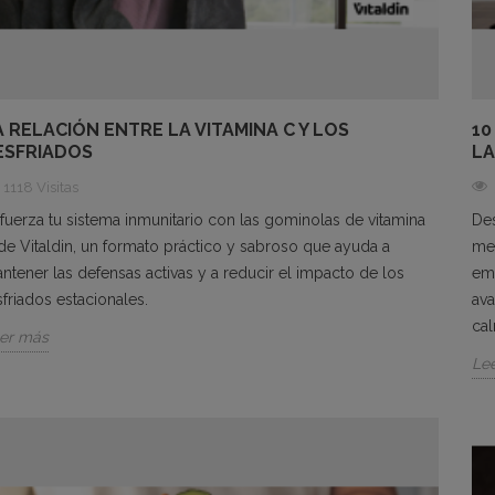
A RELACIÓN ENTRE LA VITAMINA C Y LOS
10
ESFRIADOS
LA
1118 Visitas
fuerza tu sistema inmunitario con las gominolas de vitamina
Des
de Vitaldin, un formato práctico y sabroso que ayuda a
men
ntener las defensas activas y a reducir el impacto de los
emo
sfriados estacionales.
ava
ca
er más
Le