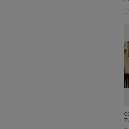
Le
C
T