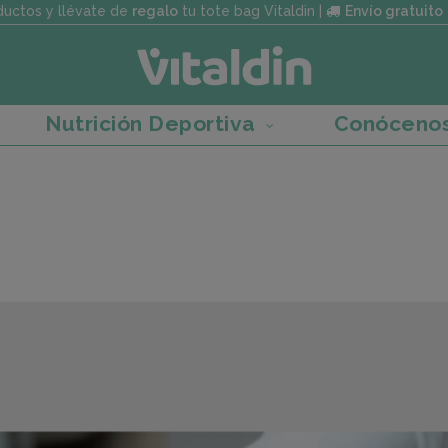
uctos y llévate de
regalo
tu tote bag Vitaldin |
Envío gratuito
Nutrición Deportiva
Conóceno