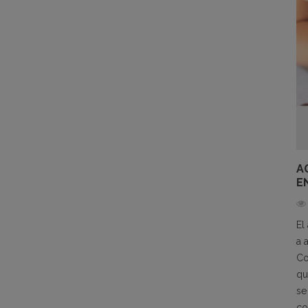
A
E
El
a 
Co
qu
se
co