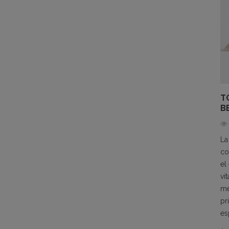
T
B
La
co
el
vi
me
pr
es