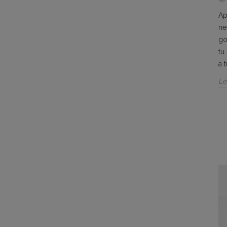
Ap
ne
go
tu
a 
Le