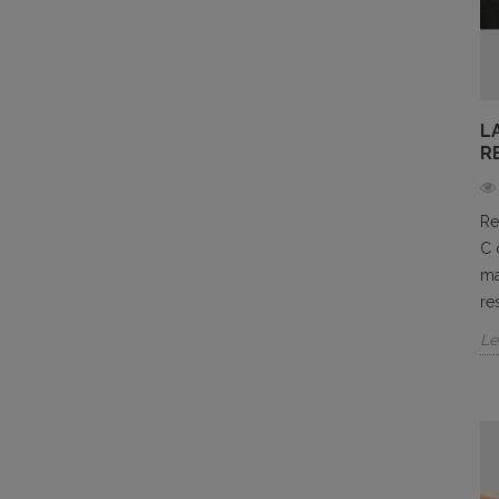
L
R
Re
C 
ma
re
Le