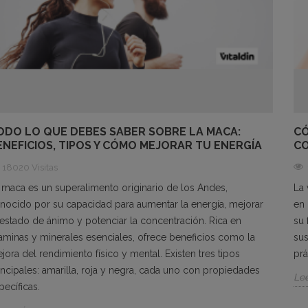
ODO LO QUE DEBES SABER SOBRE LA MACA:
CÓ
ENEFICIOS, TIPOS Y CÓMO MEJORAR TU ENERGÍA
CO
18020 Visitas
 maca es un superalimento originario de los Andes,
La 
nocido por su capacidad para aumentar la energía, mejorar
en 
 estado de ánimo y potenciar la concentración. Rica en
su 
taminas y minerales esenciales, ofrece beneficios como la
sus
jora del rendimiento físico y mental. Existen tres tipos
prá
incipales: amarilla, roja y negra, cada uno con propiedades
Le
pecíficas.