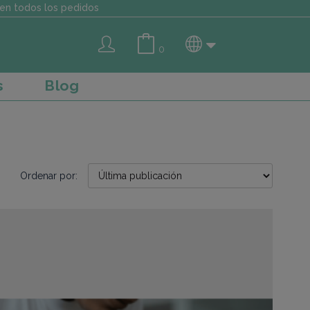
en todos los pedidos
0
s
Blog
Ordenar por: