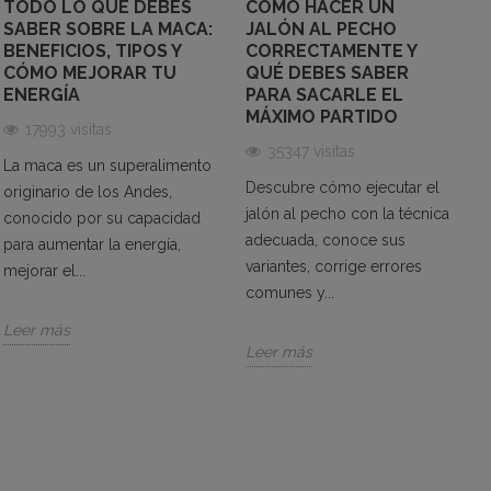
TODO LO QUE DEBES
CÓMO HACER UN
Pueden ayudar a obtener un impulso energético antes o
SABER SOBRE LA MACA:
JALÓN AL PECHO
BENEFICIOS, TIPOS Y
CORRECTAMENTE Y
durante el ejercicio.
CÓMO MEJORAR TU
QUÉ DEBES SABER
Gominolas de BCAA
ENERGÍA
PARA SACARLE EL
MÁXIMO PARTIDO
17993 visitas
Pueden favorecer la recuperación muscular y ayudan a
35347 visitas
reducir la fatiga tras entrenamientos intensos.
La maca es un superalimento
Descubre cómo ejecutar el
originario de los Andes,
Gominolas de electrolitos
jalón al pecho con la técnica
conocido por su capacidad
adecuada, conoce sus
Pueden ayudar a mantener el equilibrio hídrico y a evitar
para aumentar la energía,
variantes, corrige errores
mejorar el...
calambres musculares durante sesiones prolongadas.
comunes y...
Leer más
Geles energéticos Hydro
Leer más
Los geles energéticos Hydro están formulados con
carbohidratos de rápida absorción, esenciales en
entrenamientos de resistencia. Su formato práctico y
sus sabores agradables los convierten en una opción