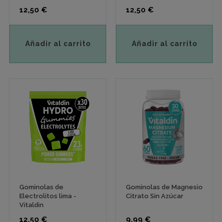
Precio
Precio
12,50 €
12,50 €
Añadir al carrito
Añadir al carrito
Gominolas de
Gominolas de Magnesio
Electrolitos lima -
Citrato Sin Azúcar
Vitaldin
Precio
Precio
12,50 €
9,99 €