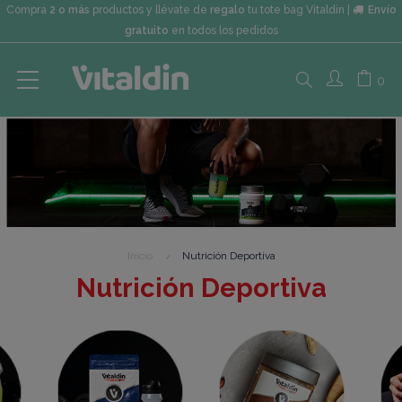
Compra
2 o más
productos y llévate de
regalo
tu tote bag Vitaldin |
Envío
gratuito
en todos los pedidos
Search
0
here...
Inicio
Nutrición Deportiva
Nutrición Deportiva