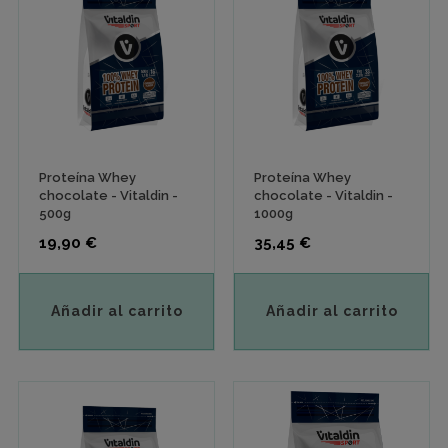
Proteína Whey
Proteína Whey
chocolate - Vitaldin -
chocolate - Vitaldin -
500g
1000g
Precio
Precio
19,90 €
35,45 €
Añadir al carrito
Añadir al carrito