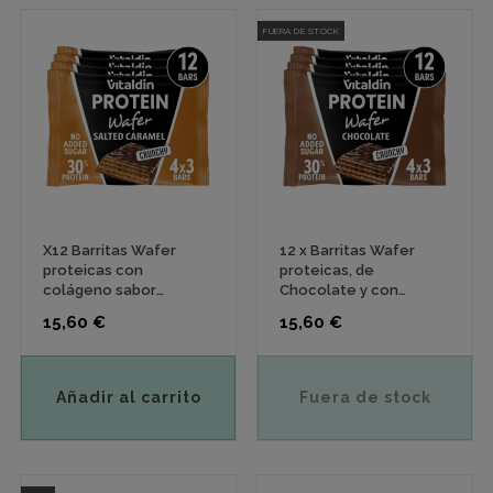
FUERA DE STOCK
X12 Barritas Wafer
12 x Barritas Wafer
proteicas con
proteicas, de
colágeno sabor
Chocolate y con
Caramelo Salado
Colágeno - Energía y
Precio
Precio
15,60 €
15,60 €
Sabor
Añadir al carrito
Fuera de stock