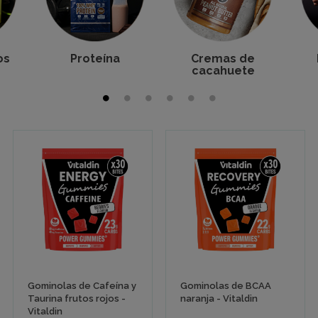
os
Proteína
Cremas de
cacahuete
Gominolas de Cafeína y
Gominolas de BCAA
Taurina frutos rojos -
naranja - Vitaldin
Vitaldin