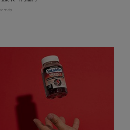
 sistema inmunitario
er más