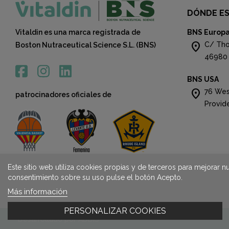
DÓNDE E
Vitaldin es una marca registrada de
BNS Europ
location_on
C/ Tho
Boston Nutraceutical Science S.L. (BNS)
46980 
BNS USA
location_on
76 Wes
patrocinadores oficiales de
Provid
Este sitio web utiliza cookies propias y de terceros para mejorar n
consentimiento sobre su uso pulse el botón Acepto.
Más información
PERSONALIZAR COOKIES
Desarrollado por
ADDIS