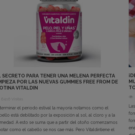
¡D
L SECRETO PARA TENER UNA MELENA PERFECTA
MU
MPIEZA POR LAS NUEVAS GUMMIES FREE FROM DE
TO
IOTINA VITALDIN
6416 Visitas
Las
 terminar el periodo estival la mayoría notamos como el
for
bello está debilitado por la exposición al sol, al cloro y a la
for
medad. A esto se suma que a partir del otoño comenzamos
ene
notar como el cabello se nos cae más. Pero Vitaldintiene el