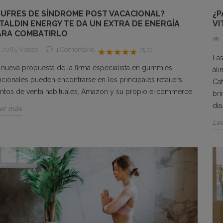
SUFRES DE SÍNDROME POST VACACIONAL?
¿P
ITALDIN ENERGY TE DA UN EXTRA DE ENERGÍA
VI
ARA COMBATIRLO
7085 Visitas
1
Comentario
(5.0)
★★★★★
La
 nueva propuesta de la firma especialista en gummies
ali
ncionales pueden encontrarse en los principales retailers,
Caf
ntos de venta habituales, Amazon y su propio e-commerce
bri
día
er más
Le