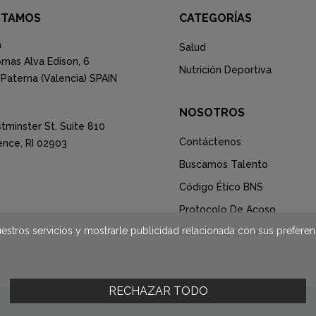
STAMOS
CATEGORÍAS
a
Salud
mas Alva Edison, 6
Nutrición Deportiva
Paterna (Valencia) SPAIN
NOSOTROS
tminster St. Suite 810
Contáctenos
ence, RI 02903
Buscamos Talento
Código Ético BNS
Protocolo De Acoso
uestros servicios y mostrarle publicidad relacionada con sus preferen
Canal De Denuncias
RECHAZAR TODO