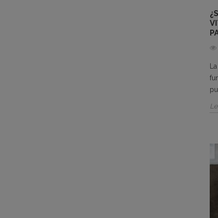
¿
V
P
La
fu
pu
Le