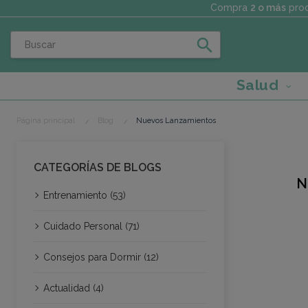
Compra
2 o más
prod
search
Salud
Página principal
Blog
Nuevos Lanzamientos
CATEGORÍAS DE BLOGS
N
Entrenamiento (53)
Cuidado Personal (71)
Consejos para Dormir (12)
Actualidad (4)