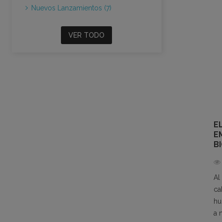
Nuevos Lanzamientos (7)
VER TODO
E
E
B
Al
ca
hu
a 