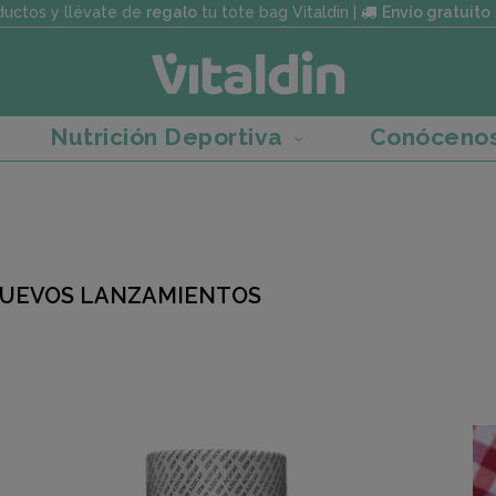
uctos y llévate de
regalo
tu tote bag Vitaldin |
Envío gratuito
Nutrición Deportiva
Conóceno
UEVOS LANZAMIENTOS