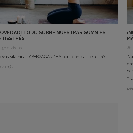
NOVEDAD! TODO SOBRE NUESTRAS GUMMIES
¡N
NTIESTRÉS
MÁ
3716 Visitas
evas vitaminas ASHWAGANDHA para combatir el estrés
¡Nu
pr
er más
gam
man
Le