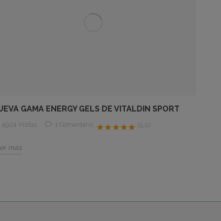
UEVA GAMA ENERGY GELS DE VITALDIN SPORT
4924 Visitas
1
Comentario
(5.0)
★★★★★
er más