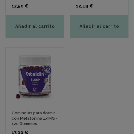
Precio
Precio
12,50 €
12,49 €
Añadir al carrito
Añadir al carrito
Gominolas para dormir
con Melatonina 1,9MG -
120 Gummies
Precio
17,90 €