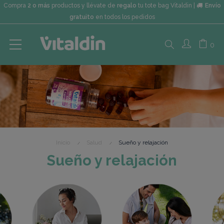
Compra
2 o más
productos y llévate de
regalo
tu tote bag Vitaldin |
Envío
gratuito
en todos los pedidos
Search
0
here...
Inicio
Salud
Sueño y relajación
Sueño y relajación