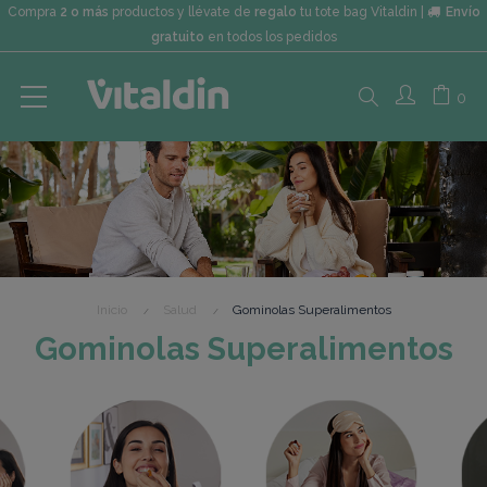
Compra
2 o más
productos y llévate de
regalo
tu tote bag Vitaldin |
Envío
gratuito
en todos los pedidos
Search
0
here...
Inicio
Salud
Gominolas Superalimentos
Gominolas Superalimentos