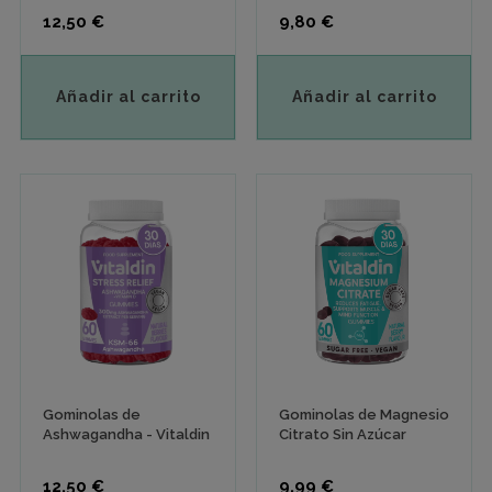
Precio
Precio
12,50 €
9,80 €
Añadir al carrito
Añadir al carrito
Gominolas de
Gominolas de Magnesio
Ashwagandha - Vitaldin
Citrato Sin Azúcar
Precio
Precio
12,50 €
9,99 €