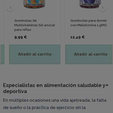
‹
›
Gominolas de
Gominolas para dormir
Multivitaminas Sin azúcar
con Melatonina 1,9MG
para niños
Precio
Precio
9,99 €
12,49 €
Añadir al carrito
Añadir al carrito
Especialistas en alimentación saludable y
deportiva
En múltiples ocasiones una vida ajetreada, la falta
de sueño o la práctica de ejercicio sin la