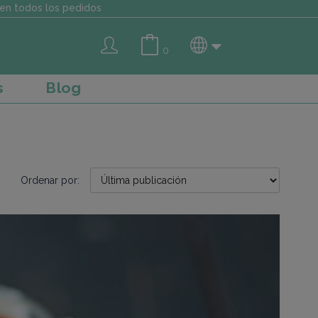
en todos los pedidos
0
s
Blog
Ordenar por: