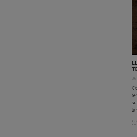
L
T
Co
te
su
la
Le