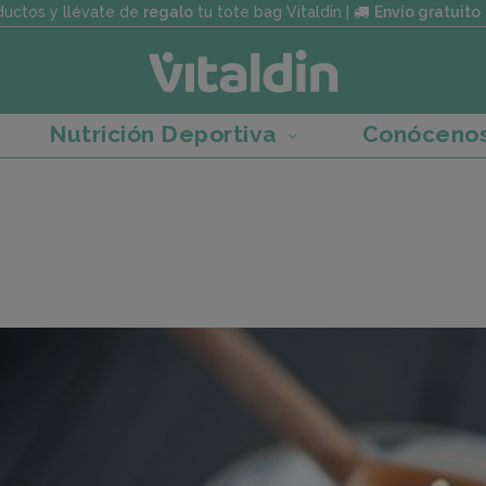
uctos y llévate de
regalo
tu tote bag Vitaldin |
Envío gratuito
Nutrición Deportiva
Conóceno