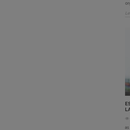
or
Le
E
L
as