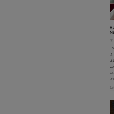
R
N
Lo
la
la
Lo
ca
en
Le