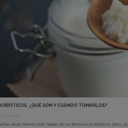
ROBIÓTICOS. ¿QUÉ SON Y CUÁNDO TOMARLOS?
2937 Visitas
chas veces hemos oído hablar de los famosos probióticos, pero ¿q