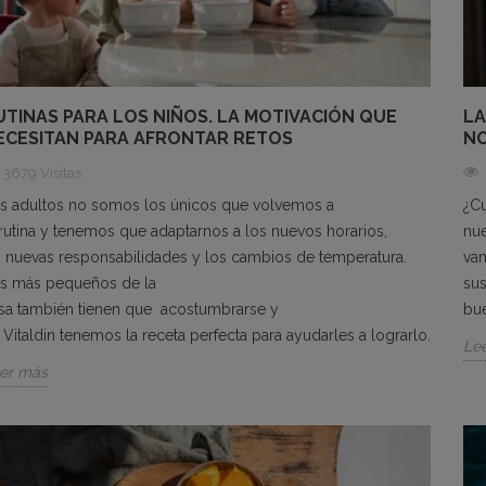
UTINAS PARA LOS NIÑOS. LA MOTIVACIÓN QUE
LA
ECESITAN PARA AFRONTAR RETOS
N
3679 Visitas
s adultos no somos los únicos que volvemos a
¿Cu
 rutina y tenemos que adaptarnos a los nuevos horarios,
nu
s nuevas responsabilidades y los cambios de temperatura.
vam
s más pequeños de la
sus
sa también tienen que acostumbrarse y
bue
 Vitaldin tenemos la receta perfecta para ayudarles a lograrlo.
Le
er más