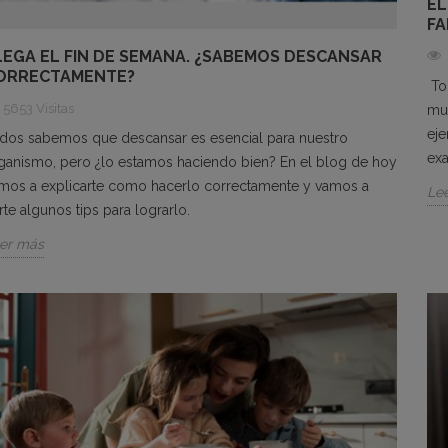
EL
FA
LEGA EL FIN DE SEMANA. ¿SABEMOS DESCANSAR
ORRECTAMENTE?
Tod
5653 Visitas
mu
eje
dos sabemos que descansar es esencial para nuestro
ex
ganismo, pero ¿lo estamos haciendo bien? En el blog de hoy
mos a explicarte como hacerlo correctamente y vamos a
Le
rte algunos tips para lograrlo.
er más