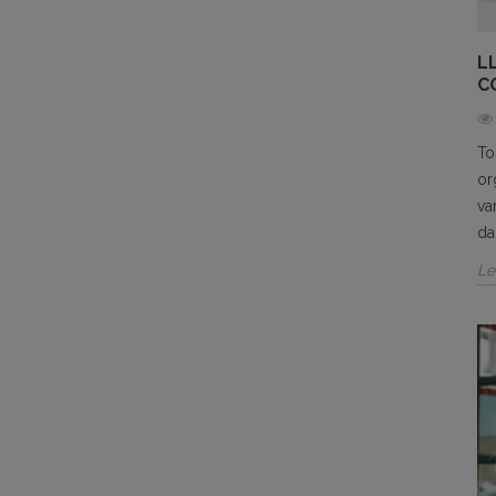
L
C
To
or
va
da
Le