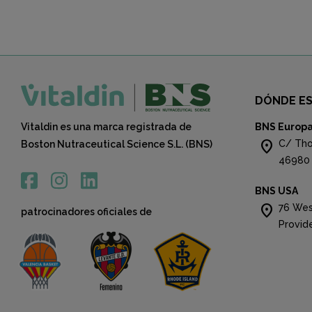
DÓNDE E
Vitaldin es una marca registrada de
BNS Europ
location_on
C/ Tho
Boston Nutraceutical Science S.L. (BNS)
46980 
BNS USA
location_on
76 Wes
patrocinadores oficiales de
Provid