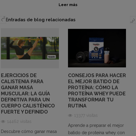
Leer más
sus metas de entrenamiento. En
Vitaldin Sport
hemos desarrollado una fórmula que combina
Entradas de blog relacionadas
proteínas de alta calidad, elaborada a base de
concentrado de proteína de suero,
con beneficios
clave para la salud y el deporte.
¿Qué es la proteína Whey y por qué
elegirla?
La proteína Whey, derivada del suero de leche, es
EJERCICIOS DE
CONSEJOS PARA HACER
una fuente completa de aminoácidos esenciales.
CALISTENIA PARA
EL MEJOR BATIDO DE
Gracias a su rápida absorción, es ideal para consumir
GANAR MASA
PROTEÍNA: CÓMO LA
después del entrenamiento, optimizando la
MUSCULAR: LA GUÍA
PROTEÍNA WHEY PUEDE
reparación muscular
y el crecimiento. En cada
DEFINITIVA PARA UN
TRANSFORMAR TU
CUERPO CALISTÉNICO
RUTINA
porción de los batidos de Vitaldin obtendrás:
FUERTE Y DEFINIDO
21 gramos de proteína de alto valor biológico.
13377 visitas
6.7 gramos de BCAAs
(aminoácidos ramificados
14462 visitas
Aprende a preparar el mejor
esenciales para la regeneración muscular).
Descubre cómo ganar masa
batido de proteína whey con