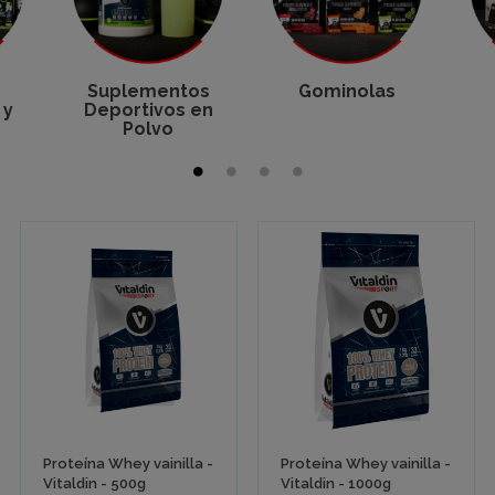
Suplementos
Gominolas
 y
Deportivos en
Polvo
Proteína Whey vainilla -
Proteína Whey vainilla -
Vitaldin - 500g
Vitaldin - 1000g