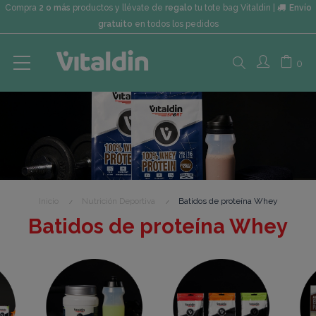
Compra
2 o más
productos y llévate de
regalo
tu tote bag Vitaldin |
Envío
gratuito
en todos los pedidos
Search
0
here...
Inicio
Nutrición Deportiva
Batidos de proteína Whey
Batidos de proteína Whey