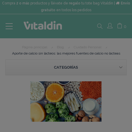
Compra
2 o más
productos y llévate de
regalo
tu tote bag Vitaldin |
Envío
gratuito
en todos los pedidos
Search
0
Página principal
Blog
Cuidado Personal
here...
Aporte de calcio sin lácteos: las mejores fuentes de calcio no lácteas
CATEGORÍAS