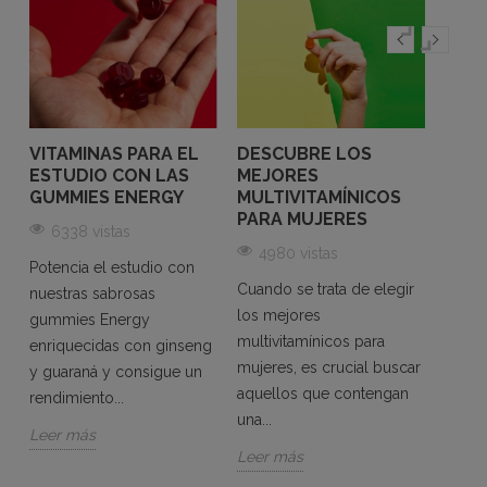
VITAMINAS PARA EL
DESCUBRE LOS
VITA
ESTUDIO CON LAS
MEJORES
GOM
GUMMIES ENERGY
MULTIVITAMÍNICOS
MUJ
S
PARA MUJERES
COM
6338 vistas
CANS
4980 vistas
REC
Potencia el estudio con
ENE
Cuando se trata de elegir
nuestras sabrosas
un
los mejores
565
gummies Energy
multivitamínicos para
enriquecidas con ginseng
Si te 
mujeres, es crucial buscar
y guaraná y consigue un
energ
aquellos que contengan
rendimiento...
las g
una...
multiv
Leer más
Leer más
Vital
a...