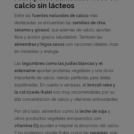
calcio sin lácteos
Entre las
fuentes naturales de calcio
más
destacadas se encuentran las
semillas de chía,
sésamo y girasol
, que además de calcio, aportan
fibra y ácidos grasos saludables. También las
almendras y higos secos
son opciones ideales, ricas
en minerales y energía.
Las
legumbres como las judías blancas y el
edamame
aportan proteínas vegetales y una dosis
importante de calcio, siendo perfectas para dietas
equilibradas. En cuanto a verduras, el
brócoli rabe y
la col rizada (kale)
son muy recomendadas por su
alta concentración de calcio y vitaminas antioxidantes.
Por otro lado, alimentos como la
leche de soja
y
otros productos vegetales enriquecidos con
vitamina D3
ayudan a mejorar la absorción del calcio.
Y no podemos olvidar frutas como las
naranjas
, que