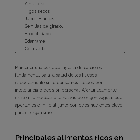
Almendras
Higos secos
Judías Blancas
Semillas de girasol
Brócoli Rabe
Edamame
Col rizada
Semillas de sésamo
Batatas
Mantener una correcta ingesta de calcio es
Naranjas
fundamental para la salud de los huesos,
Acerca de la dieta rica en calcio sin lácteos
especialmente si no consumes lácteos por
¿Por qué es importante la vitamina D3 para el
intolerancia o decisión personal. Afortunadamente,
calcio?
existen numerosas alternativas de origen vegetal que
¿Quién debería tomar suplementos de calcio y
aportan este mineral, junto con otros nutrientes clave
vitamina D3?
para el organismo.
¿Por qué elegir gominolas de calcio y vitamina
D3?
Principales alimentos ricos en