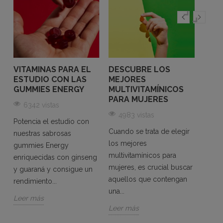
VITAMINAS PARA EL
DESCUBRE LOS
VITA
ESTUDIO CON LAS
MEJORES
GOM
GUMMIES ENERGY
MULTIVITAMÍNICOS
MUJ
PARA MUJERES
COM
6342 vistas
CANS
4983 vistas
REC
Potencia el estudio con
ENE
Cuando se trata de elegir
nuestras sabrosas
los mejores
56
gummies Energy
multivitamínicos para
enriquecidas con ginseng
Si te 
as
mujeres, es crucial buscar
y guaraná y consigue un
energ
aquellos que contengan
rendimiento...
las g
una...
multiv
Leer más
Leer más
Vital
a...