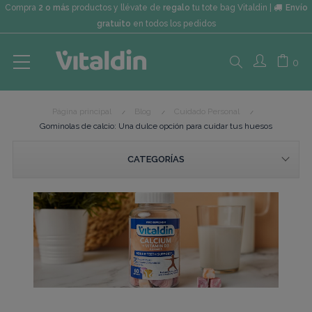
Compra
2 o más
productos y llévate de
regalo
tu tote bag Vitaldin |
Envío
gratuito
en todos los pedidos
Search
0
Página principal
Blog
Cuidado Personal
here...
Gominolas de calcio: Una dulce opción para cuidar tus huesos
CATEGORÍAS