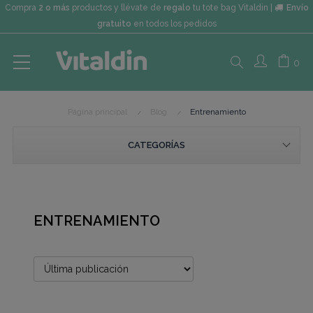
Compra
2 o más
productos y llévate de
regalo
tu tote bag Vitaldin |
Envío
gratuito
en todos los pedidos
Search
0
Página principal
Blog
Entrenamiento
here...
CATEGORÍAS
ENTRENAMIENTO