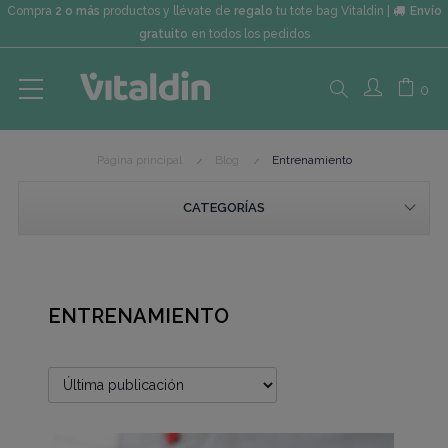
Compra
2 o más
productos y llévate de
regalo
tu tote bag Vitaldin |
Envío
gratuito
en todos los pedidos
Search
0
Página principal
Blog
Entrenamiento
here...
CATEGORÍAS
ENTRENAMIENTO