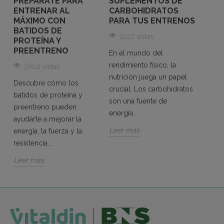
PREPÁRATE PARA
SUPLEMENTOS DE
CICL
ENTRENAR AL
CARBOHIDRATOS
REND
MÁXIMO CON
PARA TUS ENTRENOS
IMPO
BATIDOS DE
ELE
3227 vistas
PROTEÍNA Y
LA 
PREENTRENO
En el mundo del
41
s
rendimiento físico, la
3802 vistas
El ci
nutrición juega un papel
Descubre cómo los
que d
crucial. Los carbohidratos
batidos de proteína y
combi
son una fuente de
preentreno pueden
resist
energía...
ayudarte a mejorar la
cuidad
Leer más
energía, la fuerza y la
Leer 
resistencia...
Leer más