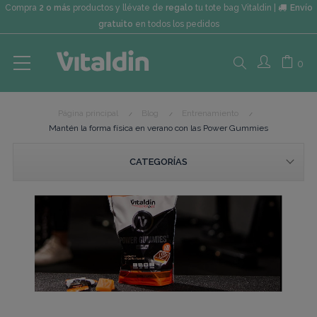
Compra
2 o más
productos y llévate de
regalo
tu tote bag Vitaldin |
Envío
gratuito
en todos los pedidos
Search
0
Página principal
Blog
Entrenamiento
here...
Mantén la forma física en verano con las Power Gummies
CATEGORÍAS