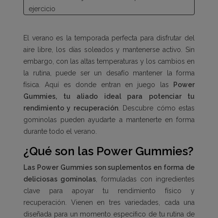
ejercicio
¿Por qué los BCAA?
Cómo usarlas
El verano es la temporada perfecta para disfrutar del
Beneficios de las Power Gummies
aire libre, los días soleados y mantenerse activo. Sin
Conveniencia y sabor
embargo, con las altas temperaturas y los cambios en
Fórmulas específicas para cada momento del
la rutina, puede ser un desafío mantener la forma
día
física. Aquí es donde entran en juego las
Power
Apoyo integral para tu rendimiento
Gummies, tu aliado ideal para potenciar tu
Consejos para mantener la forma física en verano
rendimiento y recuperación
. Descubre cómo estas
gominolas pueden ayudarte a mantenerte en forma
durante todo el verano.
¿Qué son las Power Gummies?
Las Power Gummies son suplementos en forma de
deliciosas gominolas
, formuladas con ingredientes
clave para apoyar tu rendimiento físico y
recuperación. Vienen en tres variedades, cada una
diseñada para un momento específico de tu rutina de