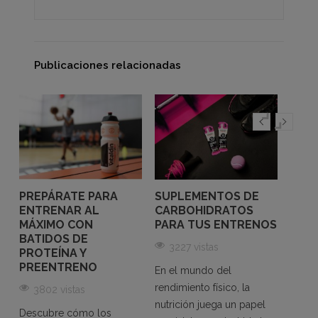
Publicaciones relacionadas
PREPÁRATE PARA
SUPLEMENTOS DE
CICL
ENTRENAR AL
CARBOHIDRATOS
REND
MÁXIMO CON
PARA TUS ENTRENOS
IMPO
BATIDOS DE
ELE
3227 vistas
PROTEÍNA Y
LA 
PREENTRENO
En el mundo del
417
s
rendimiento físico, la
3802 vistas
El ci
nutrición juega un papel
Descubre cómo los
que d