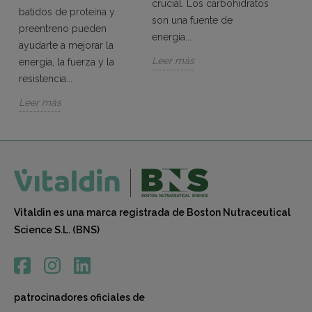
crucial. Los carbohidratos
batidos de proteína y
combi
son una fuente de
preentreno pueden
resist
energía...
ayudarte a mejorar la
cuidad
Leer más
energía, la fuerza y la
Leer 
resistencia...
Leer más
Vitaldin es una marca registrada de Boston Nutraceutical
Science S.L. (BNS)
patrocinadores oficiales de