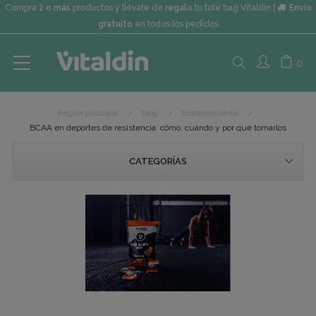
Compra
2 o más
productos y llévate de
regalo
tu tote bag Vitaldin |
Envío
gratuito
en todos los pedidos
Search
0
Página principal
Blog
Entrenamiento
here...
BCAA en deportes de resistencia: cómo, cuándo y por qué tomarlos
CATEGORÍAS