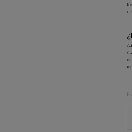
fo
en
¿
Au
ob
es
in
Pu