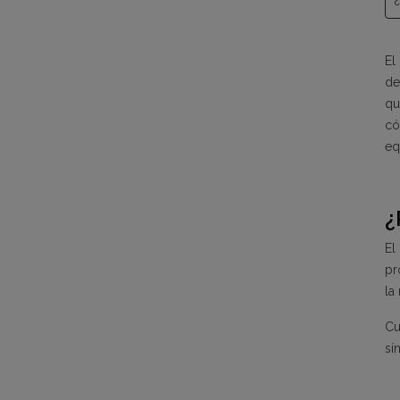
El
de
qu
có
eq
¿
El
pr
la
Cu
sí