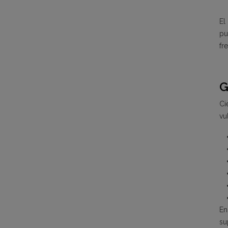
El
pu
fr
G
Ci
vu
En
su