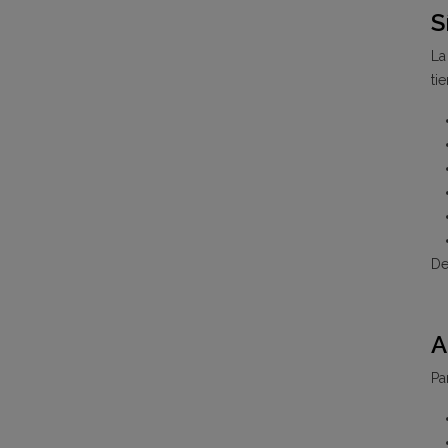
S
La
ti
De
A
Pa