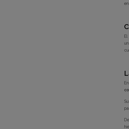
en
C
El
un
cu
L
En
co
Su
pa
De
hi