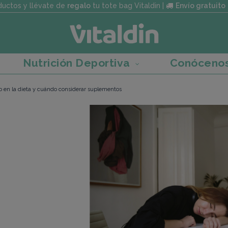
uctos y llévate de
regalo
tu tote bag Vitaldin |
Envío gratuito
Nutrición Deportiva
Conóceno
ro en la dieta y cuándo considerar suplementos