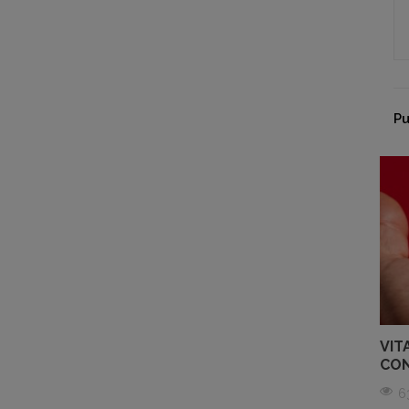
Pu
S PARA EL
GOMINOLAS DE CALCIO: UNA
VIT
 NIÑOS
DULCE OPCIÓN PARA CUIDAR
CON
TUS HUESOS
6