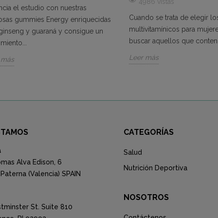
4986 vistas
ncia el estudio con nuestras
Cuando se trata de elegir l
osas gummies Energy enriquecidas
multivitamínicos para mujere
ginseng y guaraná y consigue un
buscar aquellos que conteng
miento...
Leer más
 más
STAMOS
CATEGORÍAS
a
Salud
mas Alva Edison, 6
Nutrición Deportiva
Paterna (Valencia) SPAIN
NOSOTROS
tminster St. Suite 810
Contáctenos