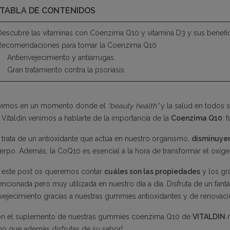
TABLA DE CONTENIDOS
Descubre las vitaminas con Coenzima Q10 y vitamina D3 y sus benefici
Recomendaciones para tomar la Coenzima Q10
Antienvejecimiento y antiarrugas.
Gran tratamiento contra la psoriasis.
vimos en un momento donde el
“beauty health”
y la salud en todos s
 Vitaldin venimos a hablarte de la importancia de la
Coenzima Q10
: 
 trata de un antioxidante que actúa en nuestro organismo,
disminuyen
erpo. Además, la CoQ10 es esencial a la hora de transformar el oxígen
 este post os queremos contar
cuáles son las propiedades
y los gr
ncionada pero muy utilizada en nuestro día a día. Disfruta de un fant
vejecimiento gracias a nuestras gummies antioxidantes y de renovació
n el suplemento de nuestras gummies coenzima Q10 de
VITALDIN
ino que además disfrutas de su sabor!