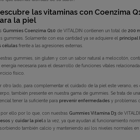
escubre las vitaminas con Coenzima Q10
ara la piel
s
Gummies Coenzima Q10
de VITALDIN contienen un total de
200 
s gummies. Solamente con esa cantidad ya se adquiere el
principal
s células
frente a las agresiones externas.
estras gummies, sin gluten y con un sabor natural a melocotón, co
 energía necesaria para el desarrollo de funciones vitales relacionada
rcicio físico.
r otro lado, para complementar el cuidado de la piel este verano, es
erpo, también presente en nuestra gama de gummies. Se trata de una 
encial tener la suficiente para
prevenir enfermedades
y problemas qu
 por ello por lo que, con nuestras
Gummies Vitamina D3
de VITALD
esos
y
cuidar la piel
a la vez, ya que ayudan al funcionamiento norm
sorbiendo también calcio y manteniendo así los niveles normales en