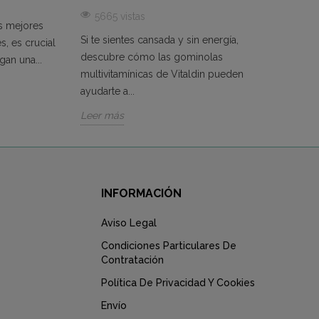
El cr
5665 vistas
os mejores
los n
Si te sientes cansada y sin energía,
s, es crucial
un su
descubre cómo las gominolas
an una...
Leer 
multivitamínicas de Vitaldin pueden
ayudarte a...
Leer más
INFORMACIÓN
Aviso Legal
Condiciones Particulares De
Contratación
Política De Privacidad Y Cookies
Envío