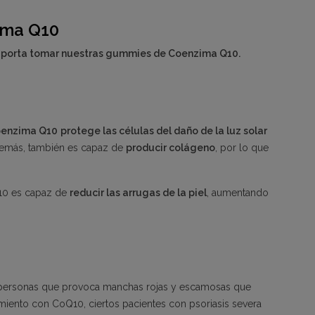
ima Q10
 aporta tomar nuestras gummies de Coenzima Q10.
enzima Q10
protege las células del daño de la luz solar
Además, también es capaz de
producir colágeno
, por lo que
Q10 es capaz de
reducir las arrugas de la piel
, aumentando
 personas que provoca manchas rojas y escamosas que
miento con CoQ10, ciertos pacientes con psoriasis severa