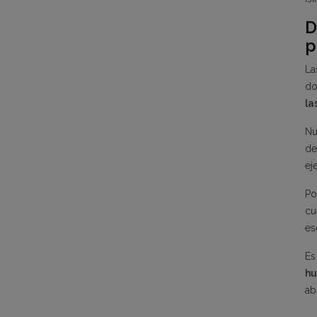
D
p
La
do
la
Nu
de
eje
Po
cu
es
Es
hu
ab