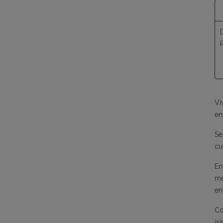
Vi
en
Se
cu
En
me
en
Co
¡s