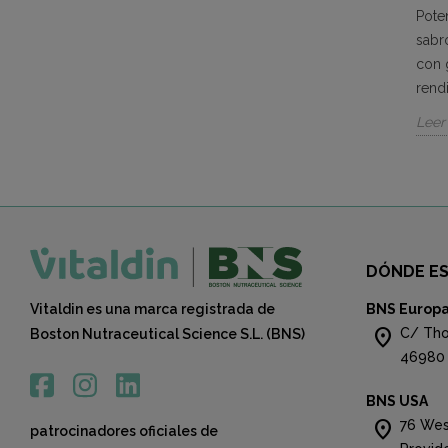
5123 vistas
o saludable de
Pote
El calcio es un mineral crucial que
an medida de
sabr
desempeña un papel fundamental en la
itaminas y...
con 
fortaleza de nuestros huesos y
rendi
articulaciones.
Leer
Leer más
DÓNDE E
Vitaldin es una marca registrada de
BNS Europ
location_on
C/ Tho
Boston Nutraceutical Science S.L. (BNS)
46980 
BNS USA
location_on
76 Wes
patrocinadores oficiales de