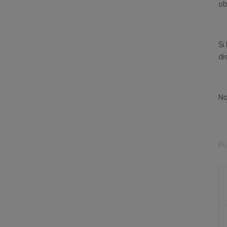
ob
Si
di
No
Pu