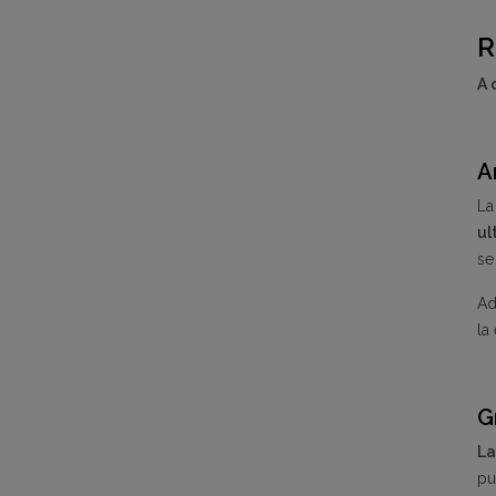
R
A 
A
La
ul
se
Ad
la
G
La
pu