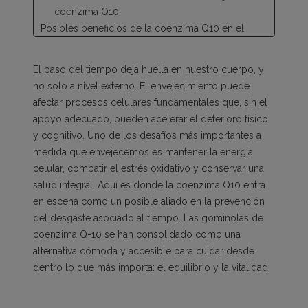
coenzima Q10
Posibles beneficios de la coenzima Q10 en el
envejecimiento celular
Contribuye a la protección frente al daño
El paso del tiempo deja huella en nuestro cuerpo, y
celular
no solo a nivel externo. El envejecimiento puede
Coenzima Q10 con vitaminas C y E: salud de la
afectar procesos celulares fundamentales que, sin el
piel
apoyo adecuado, pueden acelerar el deterioro físico
Puede reforzar el sistema inmunológico
y cognitivo. Uno de los desafíos más importantes a
Gominolas de coenzima Q-10: una forma práctica
medida que envejecemos es mantener la energía
de cuidarse
celular, combatir el estrés oxidativo y conservar una
Por qué elegir gominolas en lugar de cápsulas
salud integral. Aquí es donde la coenzima Q10 entra
Suplementos complementarios para el
en escena como un posible aliado en la prevención
envejecimiento saludable
del desgaste asociado al tiempo. Las gominolas de
Antioxidantes importantes que potencian la
coenzima Q-10 se han consolidado como una
acción del Q10 junto a vitaminas C y E
alternativa cómoda y accesible para cuidar desde
Otras vitaminas para antienvejecimiento
dentro lo que más importa: el equilibrio y la vitalidad.
Una herramienta para cuidar la energía celular con
el paso del tiempo