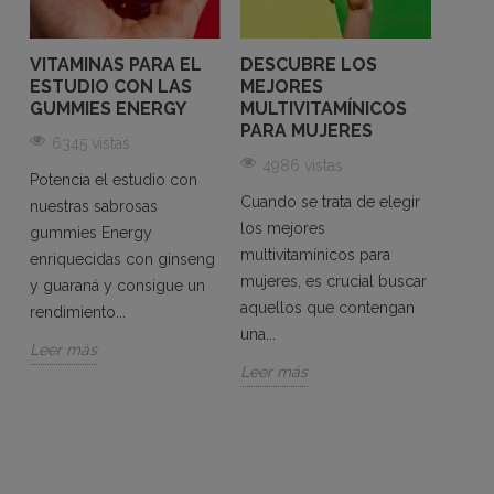
VITAMINAS PARA EL
DESCUBRE LOS
VITA
ESTUDIO CON LAS
MEJORES
GOM
GUMMIES ENERGY
MULTIVITAMÍNICOS
MUJ
S
PARA MUJERES
COM
6345 vistas
CANS
4986 vistas
REC
Potencia el estudio con
ENE
Cuando se trata de elegir
nuestras sabrosas
un
los mejores
56
gummies Energy
multivitamínicos para
enriquecidas con ginseng
Si te 
mujeres, es crucial buscar
y guaraná y consigue un
energ
aquellos que contengan
rendimiento...
las g
una...
multiv
Leer más
Leer más
Vital
a...
Leer 