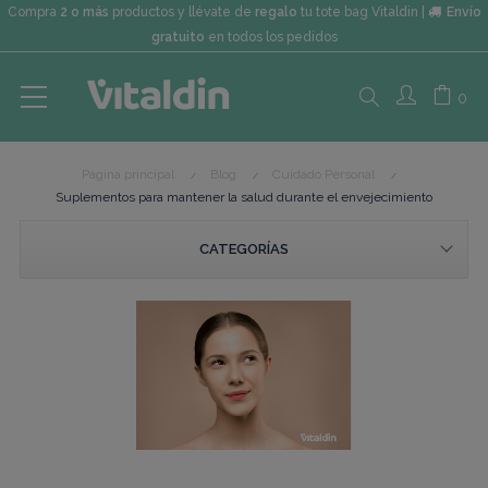
Compra
2 o más
productos y llévate de
regalo
tu tote bag Vitaldin |
Envío
gratuito
en todos los pedidos
Search
0
Página principal
Blog
Cuidado Personal
here...
Suplementos para mantener la salud durante el envejecimiento
CATEGORÍAS