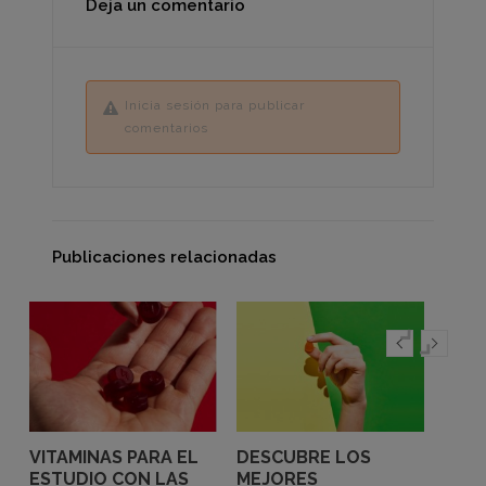
Deja un comentario
Inicia sesión para publicar
comentarios
Publicaciones relacionadas
VITAMINAS PARA EL
DESCUBRE LOS
VITA
ESTUDIO CON LAS
MEJORES
GOM