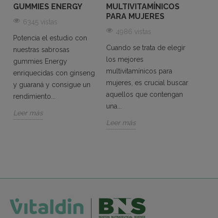
GUMMIES ENERGY
MULTIVITAMÍNICOS
MUJ
S
PARA MUJERES
COM
6345 vistas
CANS
4986 vistas
REC
Potencia el estudio con
ENE
Cuando se trata de elegir
nuestras sabrosas
un
los mejores
56
gummies Energy
multivitamínicos para
enriquecidas con ginseng
Si te 
mujeres, es crucial buscar
y guaraná y consigue un
energ
aquellos que contengan
rendimiento...
las g
una...
multiv
Leer más
Leer más
Vital
a...
Leer 