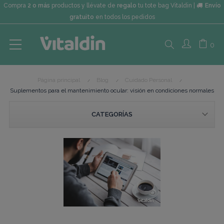
Compra
2 o más
productos y llévate de
regalo
tu tote bag Vitaldin |
Envío
gratuito
en todos los pedidos
Search
0
Página principal
Blog
Cuidado Personal
here...
Suplementos para el mantenimiento ocular: visión en condiciones normales
CATEGORÍAS