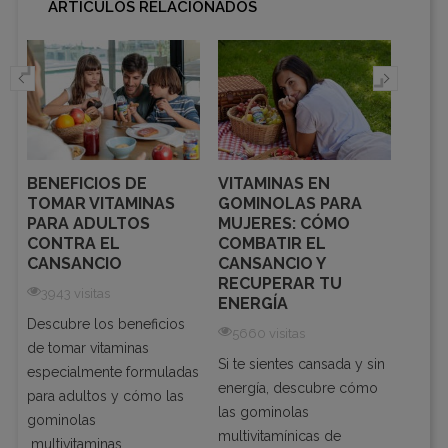
ARTÍCULOS RELACIONADOS
BENEFICIOS DE
VITAMINAS EN
DES
A
TOMAR VITAMINAS
GOMINOLAS PARA
MEJ
PARA ADULTOS
MUJERES: CÓMO
MULT
CONTRA EL
COMBATIR EL
PAR
CANSANCIO
CANSANCIO Y
4981
RECUPERAR TU
3943 visitas
ENERGÍA
Cuand
Descubre los beneficios
los m
5660 visitas
de tomar vitaminas
s
multiv
Si te sientes cansada y sin
especialmente formuladas
mujere
energía, descubre cómo
para adultos y cómo las
er
aquel
las gominolas
gominolas
una...
multivitamínicas de
multivitaminas...