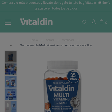
Compra
2 o más
productos y llévate de
regalo
tu tote bag Vitaldin |
Envío
gratuito
en todos los pedidos
Search
0
Inicio
Salud
Vitalidad
here...
Gominolas de Multivitaminas sin Azúcar para adultos