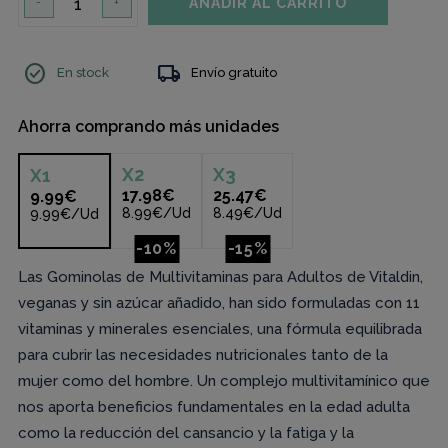
AÑADIR AL CARRITO
-
+
check_circle
local_shipping
En stock
Envío gratuito
Ahorra comprando más unidades
X
2
X
3
X
1
17.98€
25.47€
9.99€
8.99€/Ud
8.49€/Ud
9.99€/Ud
-10%
-15%
Las Gominolas de Multivitaminas para Adultos de Vitaldin,
veganas y sin azúcar añadido, han sido formuladas con 11
vitaminas y minerales esenciales, una fórmula equilibrada
para cubrir las necesidades nutricionales tanto de la
mujer como del hombre. Un complejo multivitamínico que
nos aporta beneficios fundamentales en la edad adulta
como la reducción del cansancio y la fatiga y la