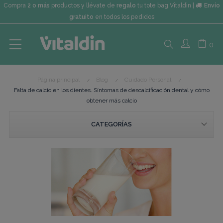
Compra
2 o más
productos y llévate de
regalo
tu tote bag Vitaldin |
Envío
gratuito
en todos los pedidos
Search
0
Página principal
Blog
Cuidado Personal
here...
Falta de calcio en los dientes. Síntomas de descalcificación dental y cómo
obtener más calcio
CATEGORÍAS