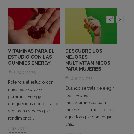
VITAMINAS PARA EL
DESCUBRE LOS
VITA
ESTUDIO CON LAS
MEJORES
GOM
GUMMIES ENERGY
MULTIVITAMÍNICOS
MUJ
S
PARA MUJERES
COM
6340 vistas
CANS
4982 vistas
REC
Potencia el estudio con
ENE
Cuando se trata de elegir
nuestras sabrosas
un
los mejores
56
gummies Energy
multivitamínicos para
enriquecidas con ginseng
Si te 
mujeres, es crucial buscar
y guaraná y consigue un
energ
aquellos que contengan
rendimiento...
las g
una...
multiv
Leer más