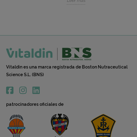
Leer más
Vital
a...
Leer 
Vitaldin es una marca registrada de Boston Nutraceutical
Science S.L. (BNS)
patrocinadores oficiales de