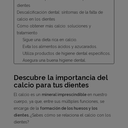
dientes
Descalcificación dental: síntomas de la falta de
calcio en los dientes
Cómo obtener más calcio: soluciones y
tratamiento
Sigue una dieta rica en calcio.
Evita los alimentos ácidos y azucarados.
Utiliza productos de higiene dental específicos.
Asegura una buena higiene dental.
Consume suplementos de calcio.
Descubre las gominolas con calcio de Vitaldin
Descubre la importancia del
calcio para tus dientes
El calcio es un
mineral imprescindible
en nuestro
cuerpo, ya que, entre sus múltiples funciones, se
encarga de la
formación de los huesos y los
dientes.
¿Sabes cómo se relaciona el calcio con los
dientes?