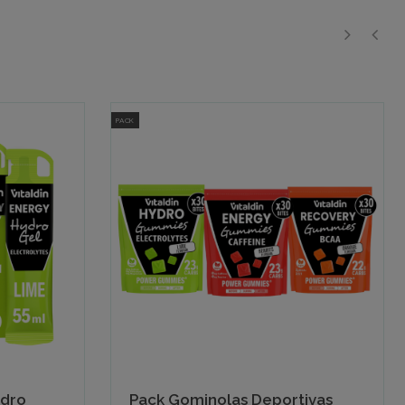
›
‹
PACK
ydro
Pack Gominolas Deportivas