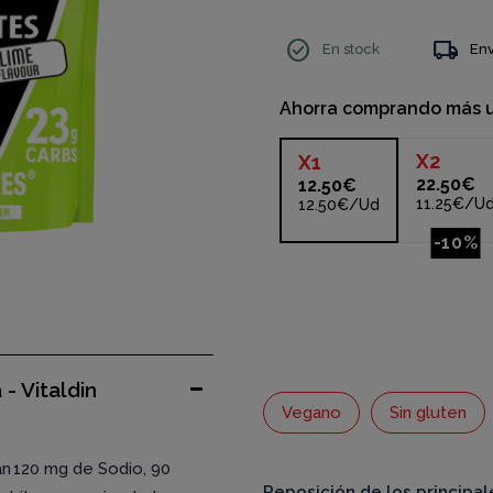
check_circle
local_shipping
En stock
Env
Ahorra comprando más 
X
2
X
1
22.50€
12.50€
11.25€/U
12.50€/Ud
-10%
- Vitaldin
Vegano
Sin gluten
an 120 mg de Sodio, 90
Reposición de los principal