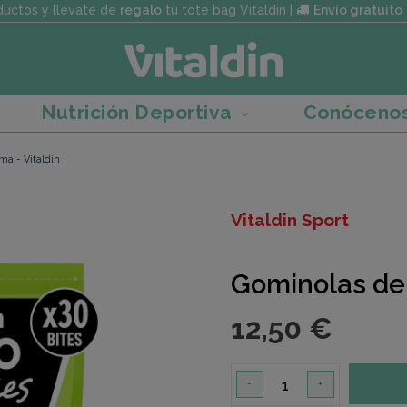
uctos y llévate de
regalo
tu tote bag Vitaldin |
Envío gratuito
Nutrición Deportiva
Conóceno
ima - Vitaldin
Vitaldin Sport
Gominolas de E
12,50 €
-
+