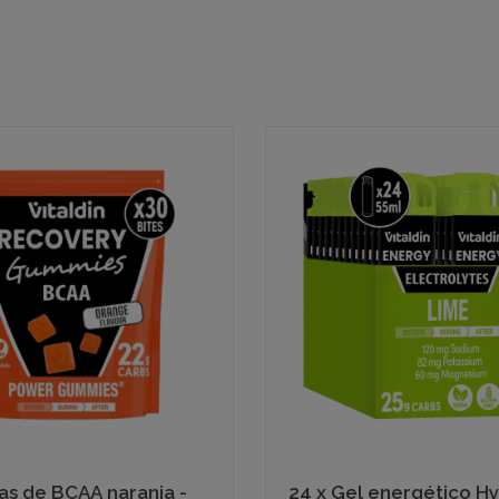
s de BCAA naranja -
24 x Gel energético H