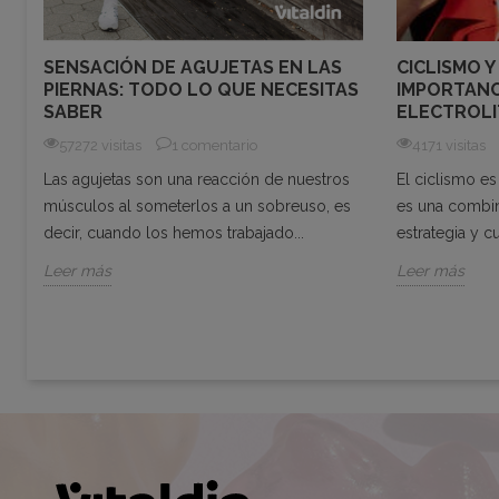
CICLISMO Y
SENSACIÓN DE AGUJETAS EN LAS
IMPORTANC
PIERNAS: TODO LO QUE NECESITAS
ELECTROLI
SABER
4171 visitas
57272 visitas
1 comentario
El ciclismo e
Las agujetas son una reacción de nuestros
es una combin
músculos al someterlos a un sobreuso, es
estrategia y c
decir, cuando los hemos trabajado...
Leer más
Leer más