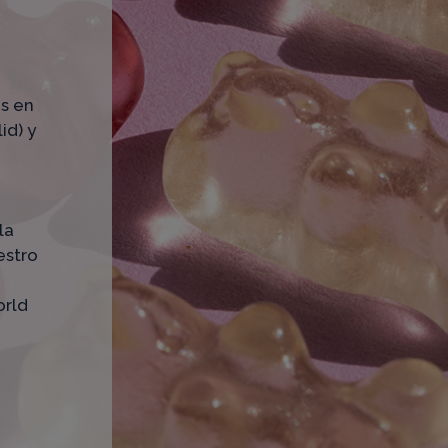
as en
id) y
la
estro
orld