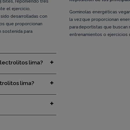
 bites, reponiendo tres
e el ejercicio,
Gominolas energéticas vegana
sido desarrolladas con
la vez que proporcionan ener
jos que proporcionan
para deportistas que buscan 
n sostenida para
entrenamientos o ejercicios d
ectrolitos lima?
rolitos lima?