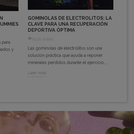
EN
GOMINOLAS DE ELECTROLITOS: LA
GOM
GUMMIES
CLAVE PARA UNA RECUPERACIÓN
¿LA 
DEPORTIVA ÓPTIMA
BEBI
DEP
2938 visitas
a para
2582
Las gominolas de electrolitos son una
leados y
Las g
solución práctica que ayuda a reponer
altern
minerales perdidos durante el ejercicio,...
y past
Leer más
Leer 