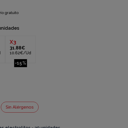
ío gratuito
unidades
X
3
31.88€
d
10.62€/Ud
-15%
Sin Alérgenos
es electrolitos - 30 unidades