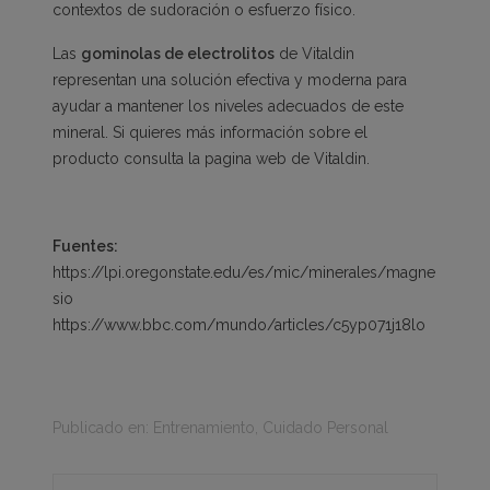
contextos de sudoración o esfuerzo físico.
Las
gominolas de electrolitos
de Vitaldin
representan una solución efectiva y moderna para
ayudar a mantener los niveles adecuados de este
mineral. Si quieres más información sobre el
producto consulta la pagina web de Vitaldin.
Fuentes:
https://lpi.oregonstate.edu/es/mic/minerales/magne
sio
https://www.bbc.com/mundo/articles/c5yp071j18lo
Publicado en:
Entrenamiento
,
Cuidado Personal