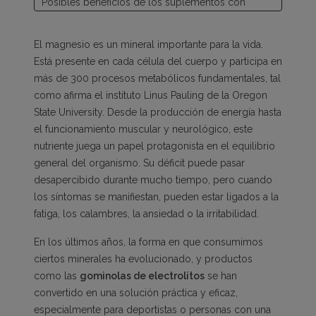
Posibles beneficios de los suplementos con
magnesio en la vida diaria
¿Qué pasa si tienes déficit de magnesio?
El magnesio es un mineral importante para la vida.
¿Cómo elegir un buen suplemento de magnesio?
Está presente en cada célula del cuerpo y participa en
más de 300 procesos metabólicos fundamentales, tal
como afirma el instituto Linus Pauling de la Oregon
State University. Desde la producción de energía hasta
el funcionamiento muscular y neurológico, este
nutriente juega un papel protagonista en el equilibrio
general del organismo. Su déficit puede pasar
desapercibido durante mucho tiempo, pero cuando
los síntomas se manifiestan, pueden estar ligados a la
fatiga, los calambres, la ansiedad o la irritabilidad.
En los últimos años, la forma en que consumimos
ciertos minerales ha evolucionado, y productos
como las
gominolas de electrolitos
se han
convertido en una solución práctica y eficaz,
especialmente para deportistas o personas con una