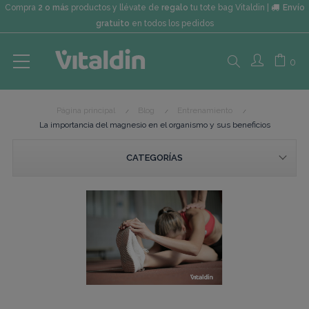
Compra
2 o más
productos y llévate de
regalo
tu tote bag Vitaldin |
Envío
gratuito
en todos los pedidos
Search
0
Página principal
Blog
Entrenamiento
here...
La importancia del magnesio en el organismo y sus beneficios
CATEGORÍAS