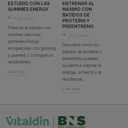
ESTUDIO CON LAS
ENTRENAR AL
MEJ
S
GUMMIES ENERGY
MÁXIMO CON
MULT
BATIDOS DE
PAR
6342 vistas
PROTEÍNA Y
49
PREENTRENO
Potencia el estudio con
Cuand
nuestras sabrosas
3802 vistas
s
los m
gummies Energy
Descubre cómo los
multiv
enriquecidas con ginseng
batidos de proteína y
mujere
y guaraná y consigue un
preentreno pueden
aquel
rendimiento...
ayudarte a mejorar la
..
una...
Leer más
energía, la fuerza y la
Leer 
resistencia...
Leer más