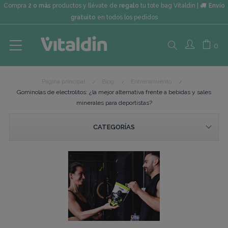
Compra
2 o más
productos y llévate de
regalo
tu tote bag Vitaldin |
Envío
gratuito
en todos los pedidos
Search
0
Página principal
Blog
Entrenamiento
here...
Gominolas de electrolitos: ¿la mejor alternativa frente a bebidas y sales
minerales para deportistas?
CATEGORÍAS