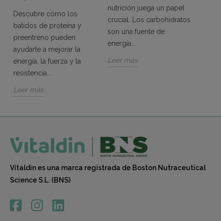
El ci
nutrición juega un papel
Descubre cómo los
que d
crucial. Los carbohidratos
batidos de proteína y
combi
son una fuente de
preentreno pueden
resist
energía...
ayudarte a mejorar la
cuidad
Leer más
energía, la fuerza y la
Leer 
resistencia...
Leer más
Vitaldin es una marca registrada de Boston Nutraceutical
Science S.L. (BNS)