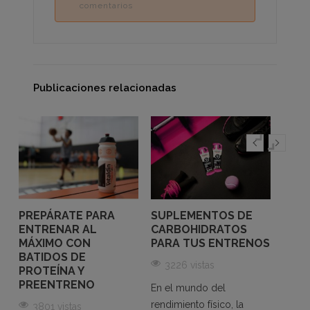
comentarios
Publicaciones relacionadas
PREPÁRATE PARA
SUPLEMENTOS DE
CICL
ENTRENAR AL
CARBOHIDRATOS
REND
MÁXIMO CON
PARA TUS ENTRENOS
IMPO
BATIDOS DE
ELE
3226 vistas
PROTEÍNA Y
LA 
PREENTRENO
En el mundo del
41
s
rendimiento físico, la
3801 vistas