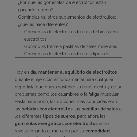
¿Por qué las gominolas de electrolitos están
ganando terreno?
Gominolas vs. otros suplementos de electrolitos:
¿qué las hace diferentes?
Gominolas de electrolitos frente a bebidas con
electrolitos
Gominolas frente a pastillas de sales minerales
Gominolas de electrolitos frente a tipos de
sueros
Beneficios de las gominolas de electrolitos que
Hoy en día,
mantener el equilibrio de electrolitos
marcan la diferencia
durante el ejercicio es fundamental para cualquier
¿Cómo y cuándo tomar gominolas de
deportista que quiera sostener su rendimiento y evitar
electrolitos?
problemas como los calambres o la fatiga muscular.
¿Merecen la pena las gominolas de electrolitos?
Hasta hace poco, las opciones más conocidas eran
las
bebidas con electrolitos
, las
pastillas de sales
o
los diferentes
tipos de sueros
, pero ahora las
gominolas energéticas con electrolitos
están
revolucionando el mercado por su
comodidad,