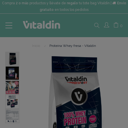
Compra
2 o más
productos y llévate de
regalo
tu tote bag Vitaldin |
Envío
gratuito
en todos los pedidos
Search
0
Inicio
Proteína Whey fresa - Vitaldin
here...