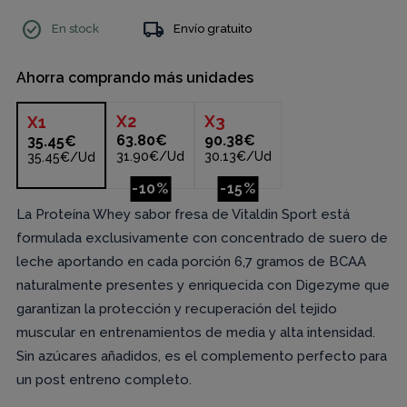
check_circle
local_shipping
En stock
Envío gratuito
Ahorra comprando más unidades
X
2
X
3
X
1
63.80€
90.38€
35.45€
31.90€/Ud
30.13€/Ud
35.45€/Ud
-10%
-15%
La Proteína Whey sabor fresa de Vitaldin Sport está
formulada exclusivamente con concentrado de suero de
leche aportando en cada porción 6,7 gramos de BCAA
naturalmente presentes y enriquecida con Digezyme que
garantizan la protección y recuperación del tejido
muscular en entrenamientos de media y alta intensidad.
Sin azúcares añadidos, es el complemento perfecto para
un post entreno completo.