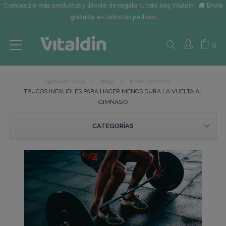
Compra
2 o más
productos y llévate de
regalo
tu tote bag Vitaldin |
Envío
gratuito
en todos los pedidos
Search
0
Página principal
Blog
Entrenamiento
here...
TRUCOS INFALIBLES PARA HACER MENOS DURA LA VUELTA AL
GIMNASIO
CATEGORÍAS