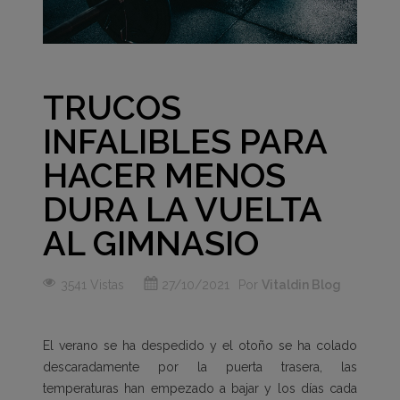
TRUCOS
INFALIBLES PARA
HACER MENOS
DURA LA VUELTA
AL GIMNASIO
3541 Vistas
27/10/2021
Por
Vitaldin Blog
El verano se ha despedido y el otoño se ha colado
descaradamente por la puerta trasera, las
temperaturas han empezado a bajar y los días cada