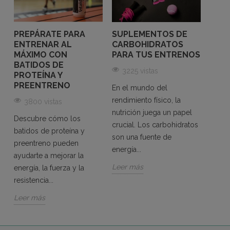
PREPÁRATE PARA
SUPLEMENTOS DE
CICL
ENTRENAR AL
CARBOHIDRATOS
REND
MÁXIMO CON
PARA TUS ENTRENOS
IMPO
BATIDOS DE
ELE
3225 vistas
PROTEÍNA Y
LA 
PREENTRENO
En el mundo del
41
s
rendimiento físico, la
3800 vistas
El ci
nutrición juega un papel
Descubre cómo los
que d
crucial. Los carbohidratos
batidos de proteína y
combi
son una fuente de
preentreno pueden
resist
energía...
ayudarte a mejorar la
cuidad
Leer más
energía, la fuerza y la
Leer 
resistencia...
Leer más