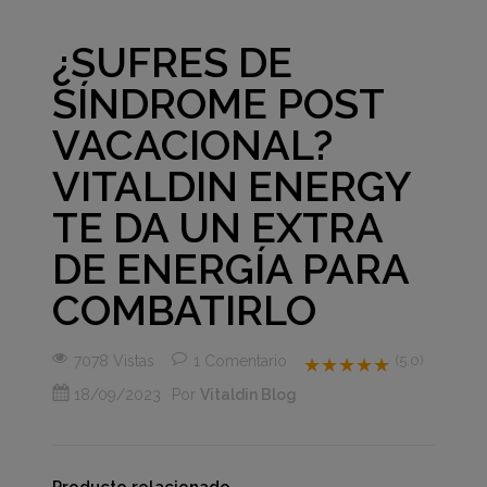
¿SUFRES DE
SÍNDROME POST
VACACIONAL?
VITALDIN ENERGY
TE DA UN EXTRA
DE ENERGÍA PARA
COMBATIRLO
7078 Vistas
1
Comentario
(5.0)
★★★★★
18/09/2023
Por
Vitaldin Blog
Producto relacionado