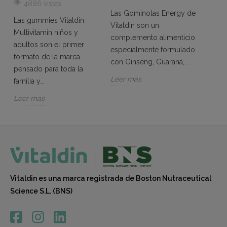
ASHW
4886 vistas
Las Gominolas Energy de
comba
Las gummies Vitaldin
Vitaldin son un
Leer 
Multivitamin niños y
complemento alimenticio
adultos son el primer
especialmente formulado
formato de la marca
con Ginseng, Guaraná,...
pensado para toda la
Leer más
familia y...
Leer más
Vitaldin es una marca registrada de Boston Nutraceutical
Science S.L. (BNS)