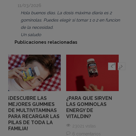
11/03/2026
Hola buenos días. La dosis máxima diaria es 2
gominolas. Puedes elegir si tomar 1 o 2 en funcion
de la necesidad.
Un saludo
Publicaciones relacionadas
Y
¡NO
SOB
¡DESCUBRE LAS
¿PARA QUE SIRVEN
GUM
MEJORES GUMMIES
LAS GOMINOLAS
ANT
DE MULTIVITAMINAS
ENERGY DE
PARA RECARGAR LAS
VITALDIN?
371
PILAS DE TODA LA
23021 vistas
FAMILIA!
Nueva
6 comentarios