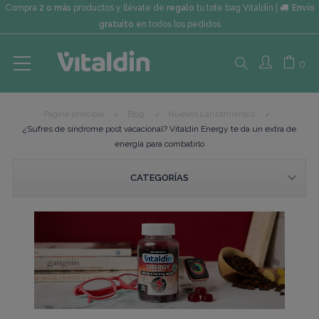
Compra
2 o más
productos y llévate de
regalo
tu tote bag Vitaldin |
Envío
gratuito
en todos los pedidos
Search
0
Página principal
Blog
Nuevos Lanzamientos
here...
¿Sufres de síndrome post vacacional? Vitaldin Energy te da un extra de
energía para combatirlo
CATEGORÍAS