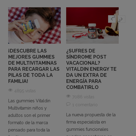
M
S
¡DESCUBRE LAS
¿SUFRES DE
¿PAR
MEJORES GUMMIES
SÍNDROME POST
LAS
DE MULTIVITAMINAS
VACACIONAL?
ENE
PARA RECARGAR LAS
VITALDIN ENERGY TE
VITA
PILAS DE TODA LA
DA UN EXTRA DE
23
FAMILIA!
ENERGÍA PARA
6 
COMBATIRLO
4895 vistas
Las G
7086 vistas
Las gummies Vitaldin
Vitald
de
1 comentario
Multivitamin niños y
compl
La nueva propuesta de la
adultos son el primer
espec
firma especialista en
formato de la marca
con Gi
gummies funcionales
pensado para toda la
Leer 