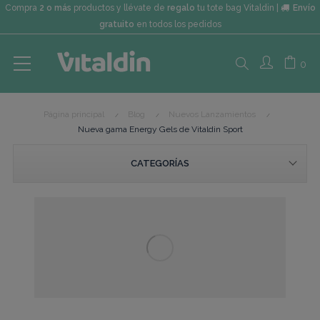
Compra
2 o más
productos y llévate de
regalo
tu tote bag Vitaldin |
Envío
gratuito
en todos los pedidos
Search
0
Página principal
Blog
Nuevos Lanzamientos
here...
Nueva gama Energy Gels de Vitaldin Sport
CATEGORÍAS