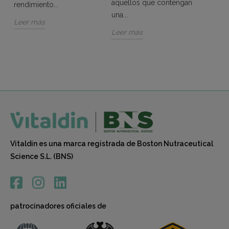
aquellos que contengan
rendimiento...
las g
una...
multiv
Leer más
Leer más
Vital
a...
Leer 
Vitaldin es una marca registrada de Boston Nutraceutical
Science S.L. (BNS)
patrocinadores oficiales de