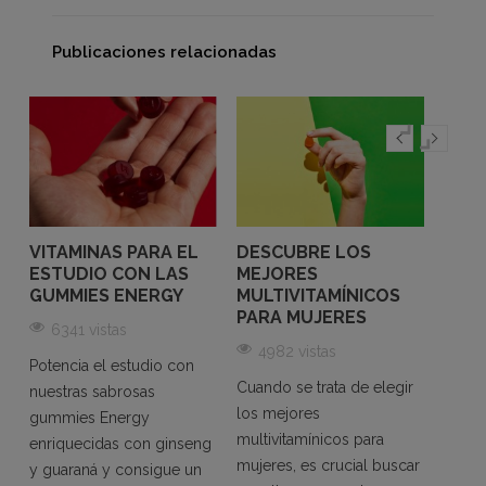
Publicaciones relacionadas
VITAMINAS PARA EL
DESCUBRE LOS
VITA
ESTUDIO CON LAS
MEJORES
GOM
GUMMIES ENERGY
MULTIVITAMÍNICOS
MUJ
S
PARA MUJERES
COM
6341 vistas
CANS
4982 vistas
REC
Potencia el estudio con
ENE
Cuando se trata de elegir
nuestras sabrosas
un
los mejores
56
gummies Energy
multivitamínicos para
enriquecidas con ginseng
Si te 
mujeres, es crucial buscar
y guaraná y consigue un
energ