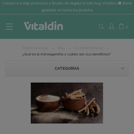
Compra
2 o más
productos y llévate de
regalo
tu tote bag Vitaldin |
Envío
gratuito
en todos los pedidos
Search
0
Página principal
Blog
Cuidado Personal
here...
¿Qué es la Ashwagandha y cuáles son sus beneficios?
CATEGORÍAS