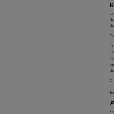
R
La
de
do
En
Cu
Co
no
pa
de
O
In
fí
P
E