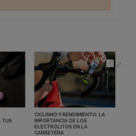
CICLISMO Y RENDIMIENTO: LA
GEL 
 TUS
IMPORTANCIA DE LOS
TAUR
ELECTROLITOS EN LA
UN 
CARRETERA