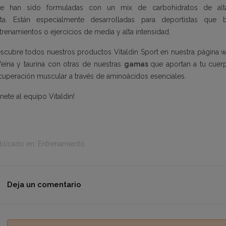
e han sido formuladas con un mix de carbohidratos de alt
uta. Están especialmente desarrolladas para deportistas que
trenamientos o ejercicios de media y alta intensidad.
scubre todos nuestros productos Vitaldin Sport en nuestra pági
feína y taurina con otras de nuestras
gamas
que aportan
a tu cuer
cuperación muscular a través de
aminoácidos
esenciales.
nete al equipo Vitaldin!
blicado en:
Entrenamiento
Deja un comentario