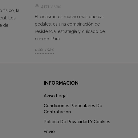
42
4171 vistas
físico, la
Si bu
El ciclismo es mucho más que dar
ial. Los
enfoq
pedales; es una combinación de
e de
compe
resistencia, estrategia y cuidado del
con...
cuerpo. Para...
Leer 
Leer más
INFORMACIÓN
Aviso Legal
Condiciones Particulares De
Contratación
Política De Privacidad Y Cookies
Envío