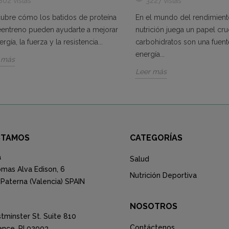
802 vistas
3227 vistas
ubre cómo los batidos de proteína
En el mundo del rendimiento 
eentreno pueden ayudarte a mejorar
nutrición juega un papel cruc
ergía, la fuerza y la resistencia...
carbohidratos son una fuent
energía...
 más
Leer más
STAMOS
CATEGORÍAS
a
Salud
mas Alva Edison, 6
Nutrición Deportiva
Paterna (Valencia) SPAIN
NOSOTROS
tminster St. Suite 810
Contáctenos
ence, RI 02903