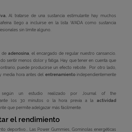
tiva.
Al tratarse de una sustancia estimulante hay muchos
afeína llego a incluirse en la lista
WADA
como sustancia
sionales sin límite alguno.
e de
adenosina
, el encargado de regular nuestro cansancio.
ndo sentir menos dolor y fatiga. Hay que
tener en cuenta que
ntrario, puede producirse un efecto rebote. Por otro lado,
 y media hora antes del
entrenamiento
independientemente
, según un estudio realizado por
Journal of the
ante los 30 minutos o la hora previa a la
actividad
ante que permite adelgazar más fácilmente.
ar el rendimiento
to deportivo... Las
Power Gummies
, Gominolas
energéticas