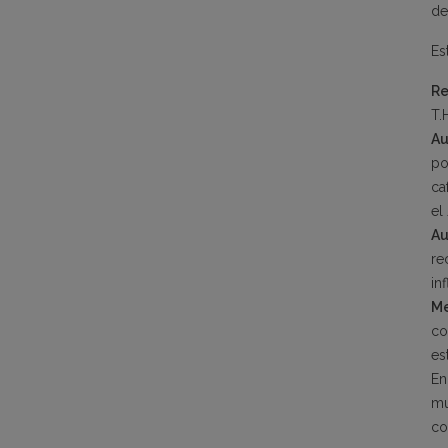
de
Es
Re
T.
Au
po
ca
el
Au
re
in
Me
co
es
En
m
co