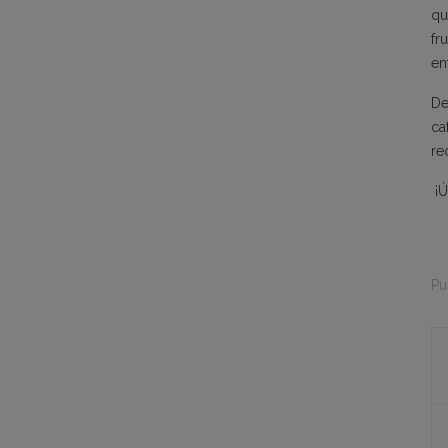
qu
fr
en
De
ca
re
¡Ú
Pu