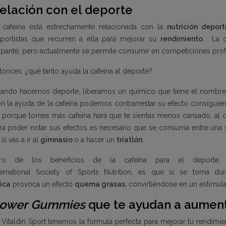
elación con el deporte
 cafeína está estrechamente relacionada con la
nutrición depor
portistas que recurren a ella para mejorar su
rendimiento
. La c
pante, pero actualmente se permite consumir en competiciones profe
tonces, ¿qué tanto ayuda la cafeína al deporte?
ando hacemos deporte, liberamos un químico que tiene el nombr
n la ayuda de la cafeína podemos contrarrestar su efecto consiguie
 porque tomes más cafeína hará que te sientas menos cansado, al co
ra poder notar sus efectos es necesario que se consuma entre una
si vas a ir al
gimnasio
o a hacer un
triatlón
.
tro de los beneficios de la cafeína para el deporte
ternational Society of Sports Nutrition,
es que si se toma dur
sica
provoca un efecto
quema grasas
, convirtiéndose en un estimul
ower Gummies
que te ayudan a aument
n
Vitaldin Sport
tenemos la formula perfecta para mejorar tu rendimien