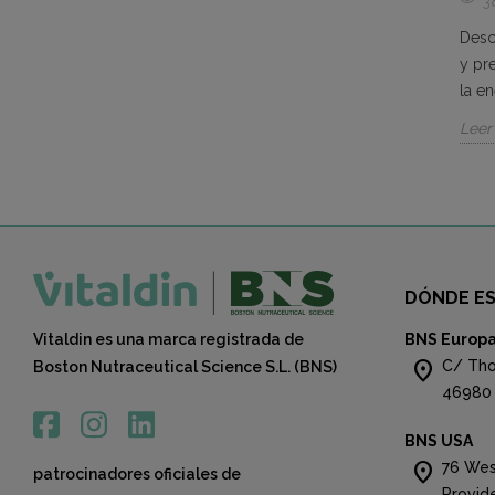
25983 vistas
3
nergía y
Analizamos los beneficios de tomar
Desc
namientos y
BCAA antes y después de entrenar y te
y pr
nergéticos
presentaremos diversas alternativas de
la en
la...
Leer
Leer más
DÓNDE E
Vitaldin es una marca registrada de
BNS Europ
location_on
C/ Tho
Boston Nutraceutical Science S.L. (BNS)
46980 
BNS USA
location_on
76 Wes
patrocinadores oficiales de
Provid