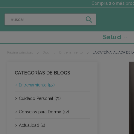
Compra
2 o más
prod
search
Salud
Página principal
Blog
Entrenamiento
LA CAFEÍNA. ALIADA DE L
CATEGORÍAS DE BLOGS
Entrenamiento (53)
Cuidado Personal (71)
Consejos para Dormir (12)
Actualidad (4)