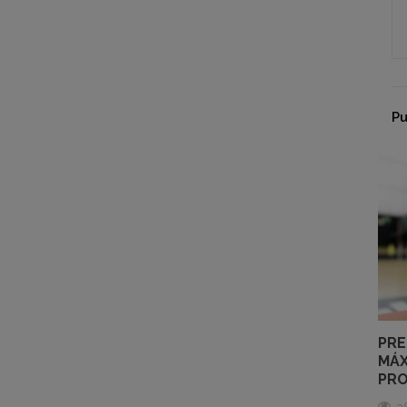
Pu
 CAFEÍNA Y
¿CUÁNDO ES MEJOR TOMAR
PRE
XTRA PARA
BCAA?: ANTES O DESPUÉS DE
MÁX
ERIOR
ENTRENAR
PRO