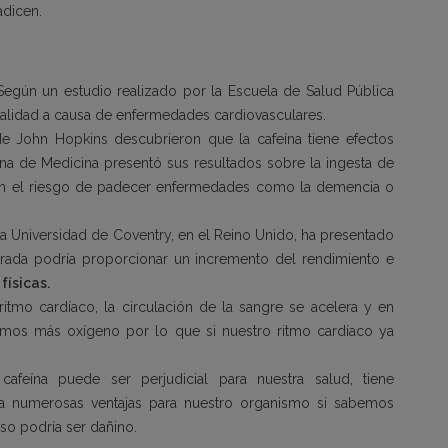
adicen.
Según un estudio realizado por la
Escuela de Salud Pública
ortalidad a causa de enfermedades cardiovasculares.
 de
John Hopkins
descubrieron que la cafeína tiene efectos
na de Medicina
presentó sus resultados sobre la ingesta de
cían el riesgo de padecer enfermedades como la demencia o
la
Universidad de Coventry
, en el Reino Unido, ha presentado
trada podría proporcionar un incremento del rendimiento e
físicas.
itmo cardíaco, la circulación de la sangre se acelera y en
mos más oxígeno por lo que si nuestro ritmo cardíaco ya
feína puede ser perjudicial para nuestra salud, tiene
numerosas ventajas para nuestro organismo si sabemos
eso podría ser dañino.