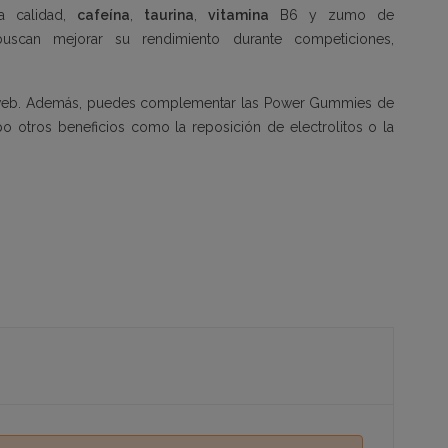
a calidad,
cafeína
,
taurina
,
vitamina
B6 y zumo de
 buscan mejorar su rendimiento durante competiciones,
na web. Además, puedes complementar las Power Gummies de
po otros beneficios como la reposición de
electrolitos
o la