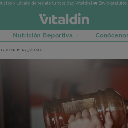
uctos y llévate de
regalo
tu tote bag Vitaldin |
Envío gratuito
Nutrición Deportiva
Conóceno
OS DEPORTISTAS, ¿SÍ O NO?