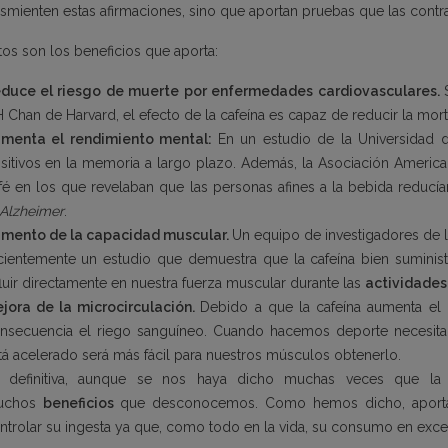
smienten estas afirmaciones, sino que aportan pruebas que las contr
tos son los beneficios que aporta:
duce el riesgo de muerte por enfermedades cardiovasculares.
H Chan de Harvard
, el efecto de la cafeína es capaz de reducir la m
menta el rendimiento mental:
En un estudio de la Universidad
sitivos en la memoria a largo plazo. Además, la
Asociación America
fé en los que revelaban que las personas afines a la bebida redu
Alzheimer
.
mento de la capacidad muscular.
Un equipo de investigadores de 
cientemente un estudio que demuestra que la cafeína bien suminis
fluir directamente en nuestra fuerza muscular durante las
actividades 
jora de la microcirculación.
Debido a que la cafeína aumenta el r
nsecuencia el riego sanguíneo. Cuando hacemos deporte necesita
tá acelerado será más fácil para nuestros músculos obtenerlo.
 definitiva, aunque se nos haya dicho muchas veces que la ca
uchos
beneficios
que desconocemos. Como hemos dicho, aporta 
ntrolar su ingesta ya que, como todo en la vida, su consumo en exc