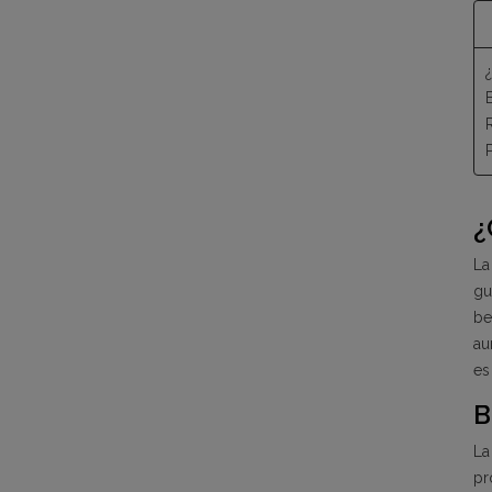
B
¿
L
gu
be
au
es
B
L
pr