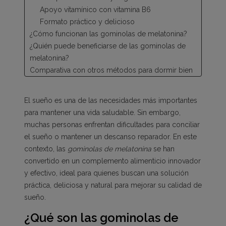
Apoyo vitamínico con vitamina B6
Formato práctico y delicioso
¿Cómo funcionan las gominolas de melatonina?
¿Quién puede beneficiarse de las gominolas de
melatonina?
Comparativa con otros métodos para dormir bien
Consejos para potenciar el efecto de las
gominolas de melatonina
El sueño es una de las necesidades más importantes
Descubre las gominolas de Vitaldin
para mantener una vida saludable. Sin embargo,
Por qué elegir las gominolas de melatonina de
muchas personas enfrentan dificultades para conciliar
Vitaldin
el sueño o mantener un descanso reparador. En este
Compra melatonina en Vitaldin: efectiva, natural y
contexto, las
gominolas de melatonina
se han
deliciosa
convertido en un complemento alimenticio innovador
y efectivo, ideal para quienes buscan una solución
práctica, deliciosa y natural para mejorar su calidad de
sueño.
¿Qué son las gominolas de