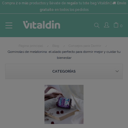
Compra
2 o más
productos y llévate de
regalo
tu tote bag Vitaldin |
Envío
gratuito
en todos los pedidos
Search
0
Página principal
Blog
Consejos para Dormir
here...
Gominolas de melatonina: el aliado perfecto para dormir mejor y cuidar tu
bienestar
CATEGORÍAS