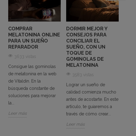
COMPRAR
DORMIR MEJOR Y
GOM
MELATONINA ONLINE
CONSEJOS PARA
DOR
PARA UN SUEÑO
CONCILIAR EL
ADU
REPARADOR
SUEÑO, CON UN
30
TOQUE DE
3633 vistas
GOMINOLAS DE
En la 
MELATONINA
Consigue las gominolas
es es
de melatonina en la web
3583 vistas
un bu
de Vitaldin. En la
bienes
Lograr un sueño de
búsqueda constante de
embar
calidad comienza mucho
soluciones para mejorar
antes de acostarte. En este
Leer 
la...
artículo, te guiaremos a
Leer más
través de cómo crear...
Leer más