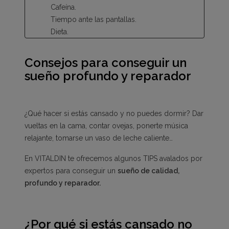
Cafeína.
Tiempo ante las pantallas.
Dieta.
Ansiedad.
Depresión.
Consejos para conseguir un
Diferentes trastornos del sueño.
sueño profundo y reparador
¿Qué pasa cuando una persona no puede dormir?
¿Qué hacer si estás cansado y no puedes dormir?
1. Establece una rutina de sueño
¿Qué hacer si estás cansado y no puedes dormir? Dar
2. Realiza ejercicio físico
vueltas en la cama, contar ovejas, ponerte música
3. Tómate una ducha caliente
relajante, tomarse un vaso de leche caliente…
4. Evita las pantallas
5. Reduce el café, el alcohol y otros
En VITALDIN te ofrecemos algunos TIPS avalados por
energizantes
expertos para conseguir un
sueño de calidad,
6. Separa la cena de la hora de dormir
profundo y reparador.
7. Prepara tu dormitorio
8. Toma melatonina
¿Por qué si estás cansado no