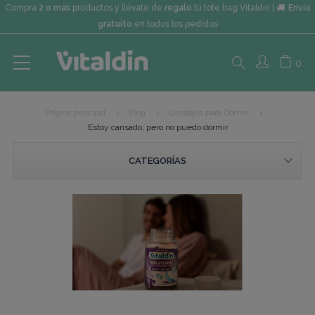
Compra
2 o más
productos y llévate de
regalo
tu tote bag Vitaldin |
Envío
gratuito
en todos los pedidos
Search
0
Página principal
Blog
Consejos para Dormir
here...
Estoy cansado, pero no puedo dormir
CATEGORÍAS