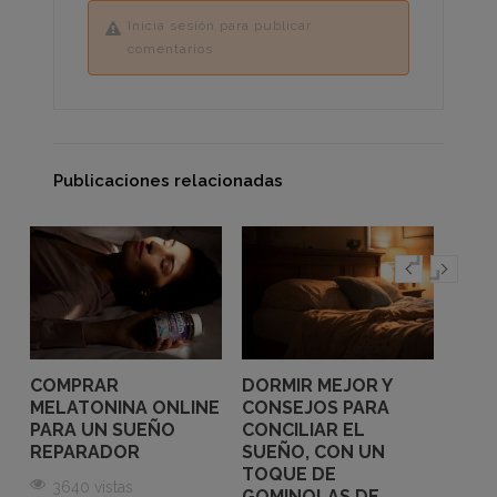
Inicia sesión para publicar
comentarios
Publicaciones relacionadas
COMPRAR
DORMIR MEJOR Y
GOM
MELATONINA ONLINE
CONSEJOS PARA
DOR
PARA UN SUEÑO
CONCILIAR EL
ADU
REPARADOR
SUEÑO, CON UN
30
TOQUE DE
3640 vistas
GOMINOLAS DE