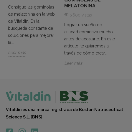
En la 
MELATONINA
Consigue las gominolas
es es
de melatonina en la web
3600 vistas
un bu
de Vitaldin. En la
bienes
Lograr un sueño de
búsqueda constante de
embar
calidad comienza mucho
soluciones para mejorar
antes de acostarte. En este
Leer 
la...
artículo, te guiaremos a
Leer más
través de cómo crear...
Leer más
Vitaldin es una marca registrada de Boston Nutraceutical
Science S.L. (BNS)