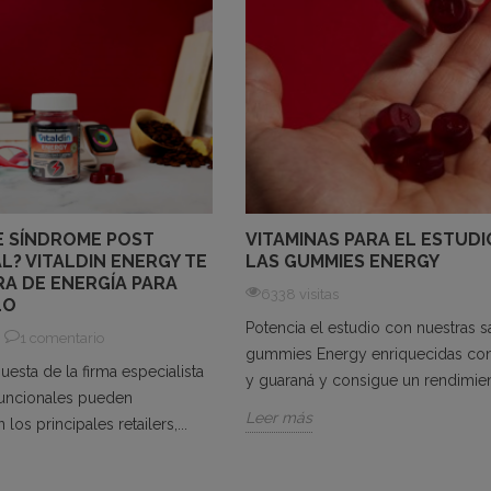
E SÍNDROME POST
VITAMINAS PARA EL ESTUD
L? VITALDIN ENERGY TE
LAS GUMMIES ENERGY
RA DE ENERGÍA PARA
6338 visitas
LO
Potencia el estudio con nuestras 
1 comentario
gummies Energy enriquecidas co
esta de la firma especialista
y guaraná y consigue un rendimient
uncionales pueden
Leer más
los principales retailers,...