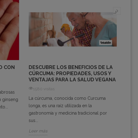
IO CON
DESCUBRE LOS BENEFICIOS DE LA
CÓM
CÚRCUMA: PROPIEDADES, USOS Y
ADE
VENTAJAS PARA LA SALUD VEGANA
NEC
1580 visitas
1941
sabrosas
La cúrcuma, conocida como Curcuma
Apren
n ginseng
longa, es una raíz utilizada en la
según
o...
gastronomía y medicina tradicional por
vida.
sus...
Leer 
Leer más