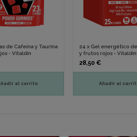
s de Cafeína y Taurina
24 x Gel energético d
jos - Vitaldin
y frutos rojos - Vitaldin
Precio
28,50 €
Añadir al carrito
Añadir al carrit