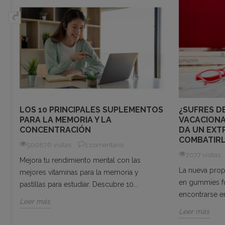
LOS 10 PRINCIPALES SUPLEMENTOS
¿SUFRES D
PARA LA MEMORIA Y LA
VACACIONA
CONCENTRACIÓN
DA UN EXT
COMBATIR
500876 visitas
1 comentario
7077 visitas
o
Mejora tu rendimiento mental con las
La nueva propu
o
mejores vitaminas para la memoria y
en gummies f
pastillas para estudiar. Descubre 10...
encontrarse en 
Leer más
Leer más