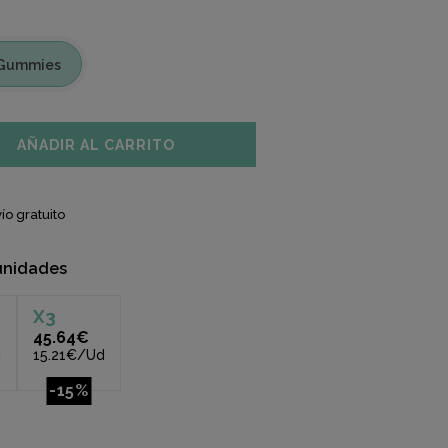
 Gummies
AÑADIR AL CARRITO
ío gratuito
unidades
X
3
45.64€
d
15.21€/Ud
-15%