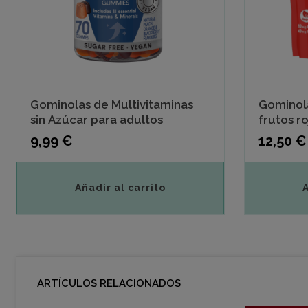
Gominolas de Multivitaminas
Gominola
sin Azúcar para adultos
frutos ro
Precio
Precio
9,99 €
12,50 €
Añadir al carrito
ARTÍCULOS RELACIONADOS