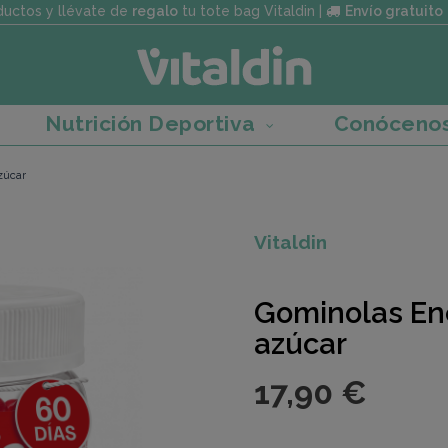
uctos y llévate de
regalo
tu tote bag Vitaldin |
Envío gratuito
Nutrición Deportiva
Conóceno
zúcar
Vitaldin
Gominolas Ene
azúcar
17,90 €