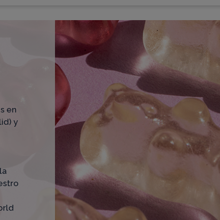
as en
id) y
la
estro
orld