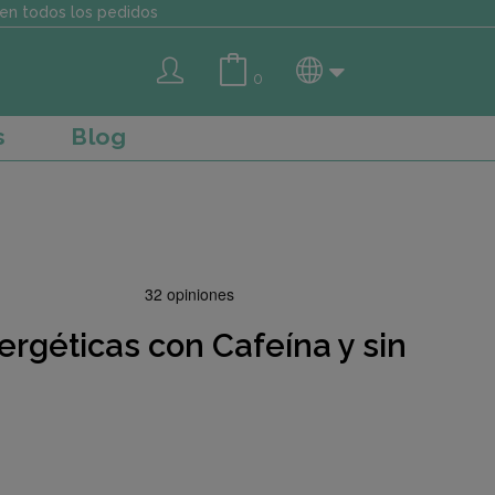
en todos los pedidos
0
s
Blog
rgéticas con Cafeína y sin