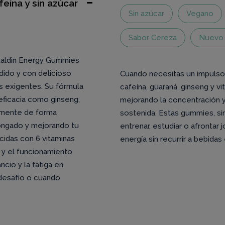
eína y sin azúcar
Sin azúcar
Vegano
Sabor Cereza
Nuevo
italdin Energy Gummies
dido y con delicioso
Cuando necesitas un impulso 
s exigentes. Su fórmula
cafeína, guaraná, ginseng y v
 eficacia como ginseng,
mejorando la concentración y 
y mente de forma
sostenida. Estas gummies, si
ongado y mejorando tu
entrenar, estudiar o afrontar
cidas con 6 vitaminas
energía sin recurrir a bebida
 y el funcionamiento
cio y la fatiga en
 desafío o cuando