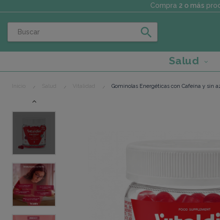
Compra
2 o más
prod
search
Salud
Inicio
Salud
Vitalidad
Gominolas Energéticas con Cafeína y sin a