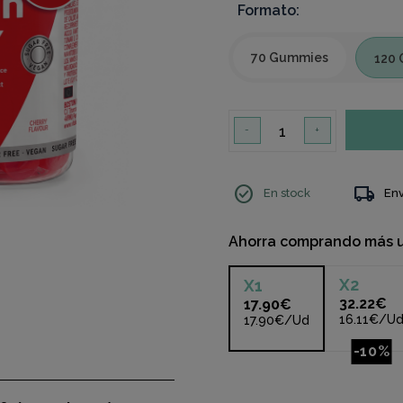
Formato:
70 Gummies
120
-
+
check_circle
local_shipping
En stock
Env
Ahorra comprando más 
X
2
X
1
32.22€
17.90€
16.11€/U
17.90€/Ud
-10%