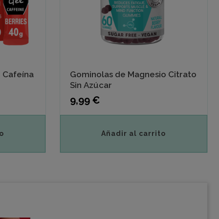
e Cafeína
Gominolas de Magnesio Citrato
Sin Azúcar
Precio
9,99 €
o
Añadir al carrito