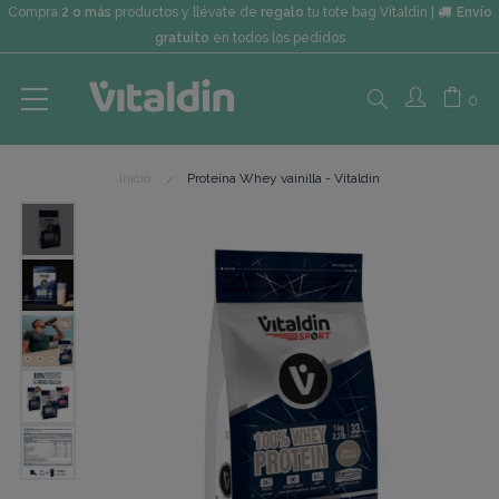
Compra
2 o más
productos y llévate de
regalo
tu tote bag Vitaldin |
Envío
gratuito
en todos los pedidos
Search
0
Inicio
Proteína Whey vainilla - Vitaldin
here...