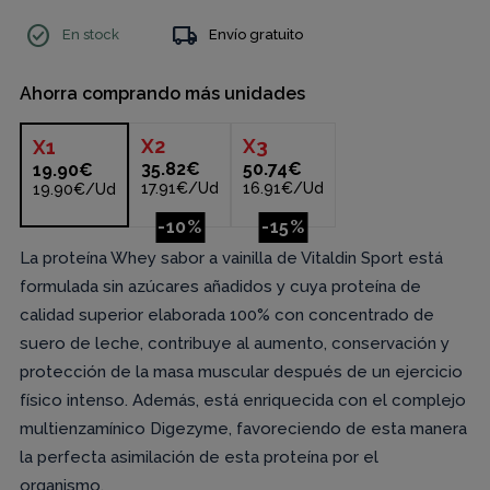
check_circle
local_shipping
En stock
Envío gratuito
Ahorra comprando más unidades
X
2
X
3
X
1
35.82€
50.74€
19.90€
17.91€/Ud
16.91€/Ud
19.90€/Ud
-10%
-15%
La proteína Whey sabor a vainilla de Vitaldin Sport está
formulada sin azúcares añadidos y cuya proteína de
calidad superior elaborada 100% con concentrado de
suero de leche, contribuye al aumento, conservación y
protección de la masa muscular después de un ejercicio
físico intenso. Además, está enriquecida con el complejo
multienzamínico Digezyme, favoreciendo de esta manera
la perfecta asimilación de esta proteína por el
organismo.