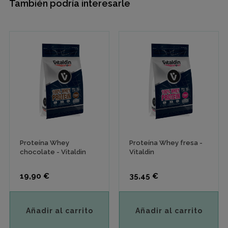
También podría interesarle
›
‹
Proteína Whey
Proteína Whey fresa -
chocolate - Vitaldin
Vitaldin
Precio
Precio
19,90 €
35,45 €
Añadir al carrito
Añadir al carrito