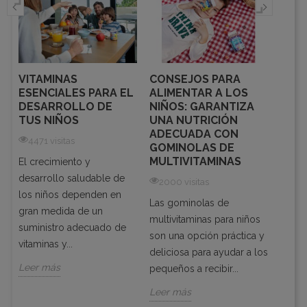
VITAMINAS
CONSEJOS PARA
ENER
A
ESENCIALES PARA EL
ALIMENTAR A LOS
BENE
DESARROLLO DE
NIÑOS: GARANTIZA
COM
TUS NIÑOS
UNA NUTRICIÓN
VITA
ADECUADA CON
4471 visitas
1936
GOMINOLAS DE
MULTIVITAMINAS
El crecimiento y
El rit
desarrollo saludable de
vida 
2000 visitas
s
los niños dependen en
lleva
Las gominolas de
gran medida de un
cansan
multivitaminas para niños
er
suministro adecuado de
manera
son una opción práctica y
vitaminas y...
Leer 
deliciosa para ayudar a los
Leer más
pequeños a recibir...
Leer más