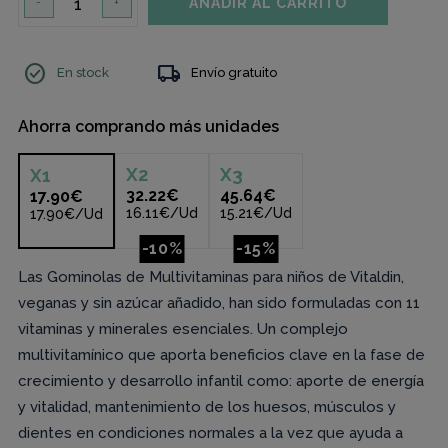
AÑADIR AL CARRITO
-
+
check_circle
local_shipping
En stock
Envío gratuito
Ahorra comprando más unidades
X
2
X
3
X
1
32.22€
45.64€
17.90€
16.11€/Ud
15.21€/Ud
17.90€/Ud
-10%
-15%
Las Gominolas de Multivitaminas para niños de Vitaldin,
veganas y sin azúcar añadido, han sido formuladas con 11
vitaminas y minerales esenciales. Un complejo
multivitamínico que aporta beneficios clave en la fase de
crecimiento y desarrollo infantil como: aporte de energía
y vitalidad, mantenimiento de los huesos, músculos y
dientes en condiciones normales a la vez que ayuda a