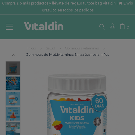
Compra
2 o más
productos y llévate de
regalo
tu tote bag Vitaldin |
Envío
gratuito
en todos los pedidos
Search
0
Inicio
Salud
Gominolas vitaminas
here...
Gominolas de Multivitaminas Sin azúcar para niños