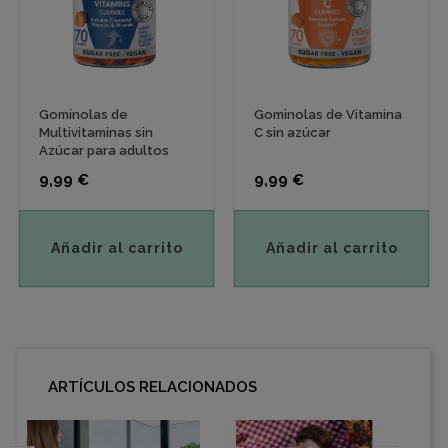
Gominolas de
Gominolas de Vitamina
Multivitaminas sin
C sin azúcar
Azúcar para adultos
Precio
Precio
9,99 €
9,99 €
Añadir al carrito
Añadir al carrito
ARTÍCULOS RELACIONADOS