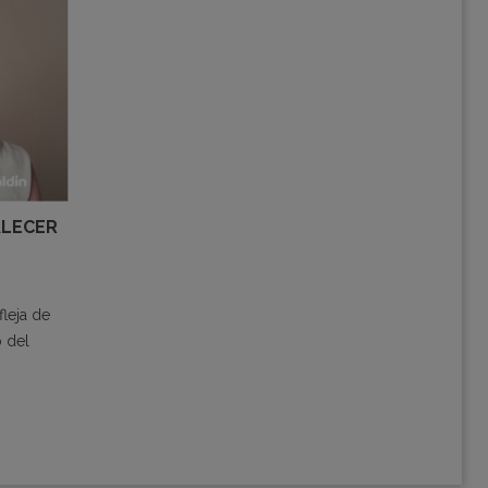
ALECER
fleja de
o del