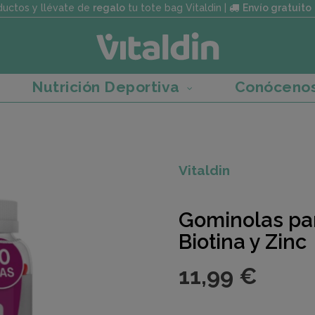
uctos y llévate de
regalo
tu tote bag Vitaldin |
Envío gratuito
Nutrición Deportiva
Conóceno
Vitaldin
Gominolas par
Biotina y Zinc
11,99 €