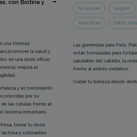
s, con Biotina y
Sin azúcar
Vegano
Free From
Sabor Fre
an una fórmula
Las gominolas para Pelo, Piel
ara promover la salud y
están formuladas para fortale
zinc en una dosis eficaz
saludable del cabello, la resi
stencia, mejora el
frente al estrés oxidativo.
gilidad.
Cuidar tu belleza desde dentr
rtaleza y el crecimiento
 reconocidas por su
de las células frente al
l sistema inmunitario.
fresa, tomar tu dosis
n, lactosa y colorantes