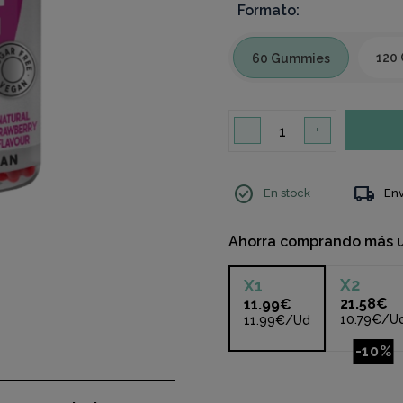
Formato:
120
60 Gummies
-
+
check_circle
local_shipping
En stock
Env
Ahorra comprando más 
X
2
X
1
21.58€
11.99€
10.79€/U
11.99€/Ud
-10%