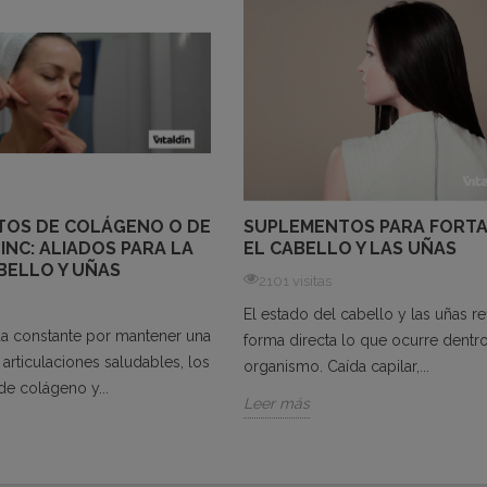
OS DE COLÁGENO O DE
SUPLEMENTOS PARA FORT
ZINC: ALIADOS PARA LA
EL CABELLO Y LAS UÑAS
ABELLO Y UÑAS
2101 visitas
El estado del cabello y las uñas re
a constante por mantener una
forma directa lo que ocurre dentr
y articulaciones saludables, los
organismo. Caída capilar,...
e colágeno y...
Leer más