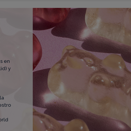
as en
id) y
la
estro
orld