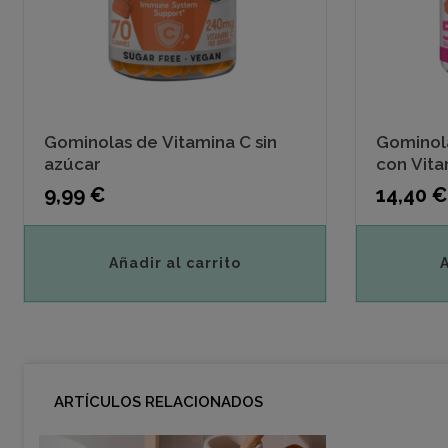
Gominolas de Vitamina C sin
Gominol
azúcar
con Vita
Precio
Precio
9,99 €
14,40 €
Añadir al carrito
ARTÍCULOS RELACIONADOS