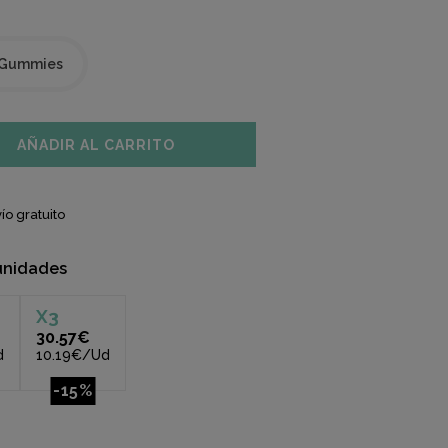
 Gummies
AÑADIR AL CARRITO
ío gratuito
unidades
X
3
30.57€
d
10.19€/Ud
-15%