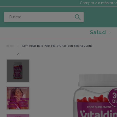
Compra
2 o más
prod
search
Salud
Inicio
Gominolas para Pelo, Piel y Uñas, con Biotina y Zinc