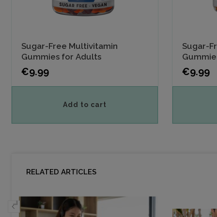
Sugar-Free Multivitamin
Sugar-Fr
Gummies for Adults
Gummies
Price
Price
€9.99
€9.99
Add to cart
RELATED ARTICLES