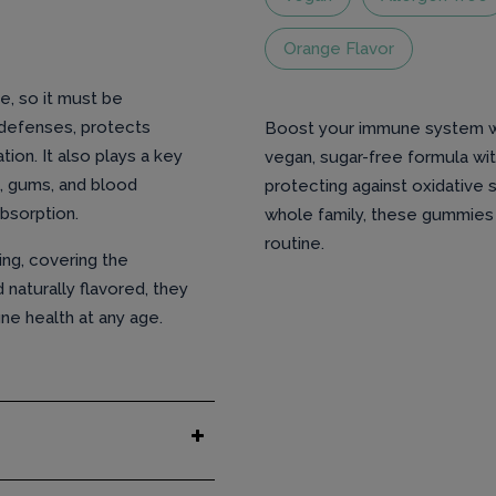
Orange Flavor
e, so it must be
 defenses, protects
Boost your immune system wit
ion. It also plays a key
vegan, sugar-free formula with
ts, gums, and blood
protecting against oxidative 
absorption.
whole family, these gummies o
routine.
ing, covering the
naturally flavored, they
une health at any age.