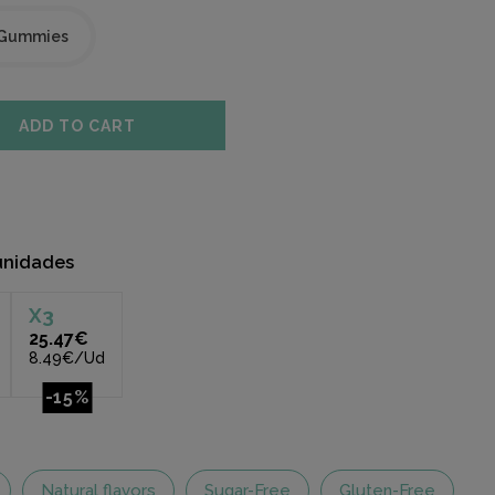
 Gummies
ADD TO CART
unidades
X
3
25.47€
8.49€/Ud
-15%
Natural flavors
Sugar-Free
Gluten-Free