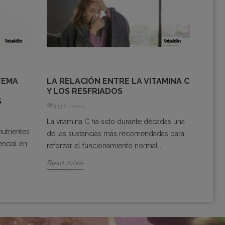
TEMA
LA RELACIÓN ENTRE LA VITAMINA C
LA I
Y LOS RESFRIADOS
DIET
S
SUP
1117 views
901
La vitamina C ha sido durante décadas una
utrientes
El hie
de las sustancias más recomendadas para
ncial en
corre
reforzar el funcionamiento normal...
.
human
Read more
Read