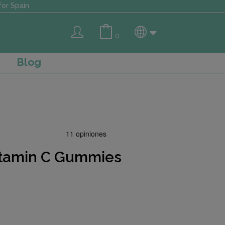
or Spain
0
Blog
itamin C Gummies