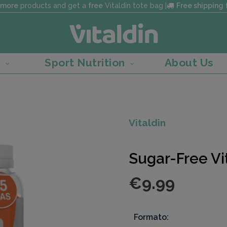
 more
products and get a
free
Vitaldin tote bag |
Free shipping
f
h
Sport Nutrition
About Us
Vitaldin
Sugar-Free V
€9.99
Formato: