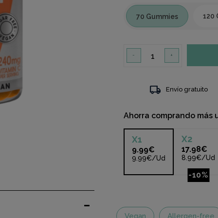
120
70 Gummies
-
+
local_shipping
Envío gratuito
Ahorra comprando más 
X
2
X
1
17.98€
9.99€
8.99€/Ud
9.99€/Ud
-10%
Vegan
Allergen-free