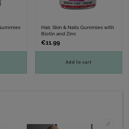
 Gummies
Hair, Skin & Nails Gummies with
Biotin and Zinc
Price
€11.99
Add to cart