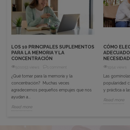
A
LOS 10 PRINCIPALES SUPLEMENTOS
CÓMO ELEG
PARA LA MEMORIA Y LA
ADECUADO
CONCENTRACIÓN
NECESIDAD
501053 views
1 comment
1954 views
¿Qué tomar para la memoria y la
Las gominolas
concentración? Muchas veces
popularidad c
agradecemos pequeños empujes que nos
y práctica a la
ayudan a...
Read more
Read more