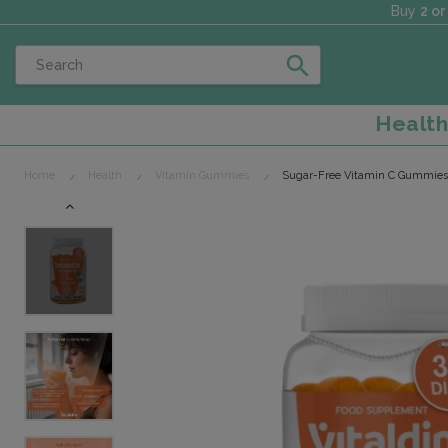
Buy
2 or
search
Healt
Home
Health
Vitamin Gummies
Sugar-Free Vitamin C Gummies