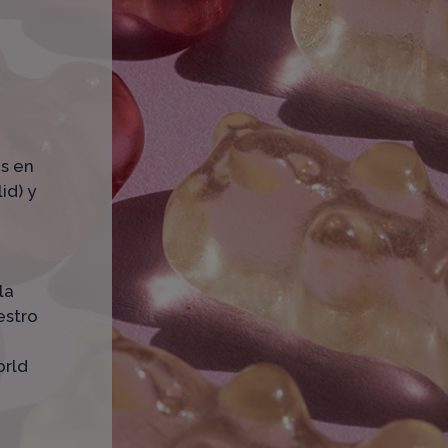
as en
id) y
la
estro
orld