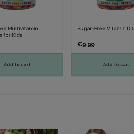
ee Multivitamin
Sugar-Free Vitamin D
 for Kids
Price
€9.99
Add to cart
Add to cart