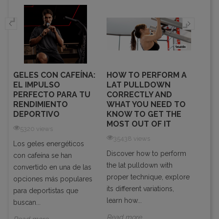
GELES CON CAFEÍNA:
HOW TO PERFORM A
CÓM
EL IMPULSO
LAT PULLDOWN
SUP
PERFECTO PARA TU
CORRECTLY AND
PUE
RENDIMIENTO
WHAT YOU NEED TO
REN
DEPORTIVO
KNOW TO GET THE
DEP
MOST OUT OF IT
5320 views
108
35438 views
Los geles energéticos
El ren
Discover how to perform
con cafeína se han
depe
the lat pulldown with
ás
convertido en una de las
facto
proper technique, explore
opciones más populares
impor
its different variations,
para deportistas que
capac
learn how...
buscan...
para...
Read more
Read more
Read