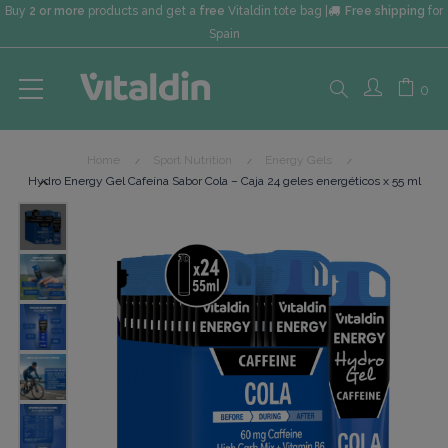
Buy
2 or more
products and get a
free
Vitaldin tote bag |
Free shipping
for
Spain
Search
0
Home
Sport Nutrition
Energy Gels
here...
Hydro Energy Gel Cafeína Sabor Cola – Caja 24 geles energéticos x 55 ml