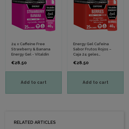
24 x Caffeine Free
Energy Gel Cafeína
Strawberry & Banana
Sabor Frutos Rojos –
Energy Gel - Vitaldin
Caja 24 geles
energéticos x 40 gr
Price
Price
€28.50
€28.50
Add to cart
Add to cart
RELATED ARTICLES