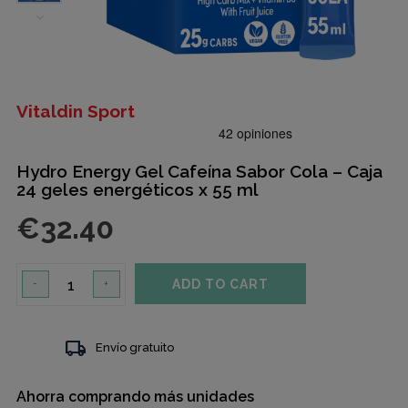
Vitaldin Sport
Hydro Energy Gel Cafeína Sabor Cola – Caja
24 geles energéticos x 55 ml
€32.40
ADD TO CART
-
+
local_shipping
Envío gratuito
Ahorra comprando más unidades