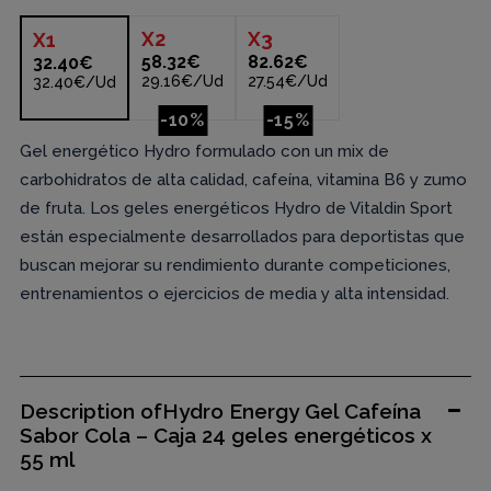
X
2
X
3
X
1
58.32€
82.62€
32.40€
29.16€/Ud
27.54€/Ud
32.40€/Ud
-10%
-15%
Gel energético Hydro formulado con un mix de
carbohidratos de alta calidad, cafeína, vitamina B6 y zumo
de fruta. Los geles energéticos Hydro de Vitaldin Sport
están especialmente desarrollados para deportistas que
buscan mejorar su rendimiento durante competiciones,
entrenamientos o ejercicios de media y alta intensidad.
Description ofHydro Energy Gel Cafeína
Sabor Cola – Caja 24 geles energéticos x
55 ml